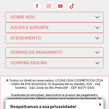
SOBRE NÓS
Quem Somos
AJUDA E SUPORTE
Compra Segura
Nosso Aplicativo
Como Comprar
ATENDIMENTO
Trocas e Devoluções
Nossas Lojas
Fale por WhatsApp
Formas de Pagamento
Política de Privacidade
FORMAS DE PAGAMENTO
Fretes e Entregas
(17) 3209-9595
Fabricantes
sacweb@lojaslivia.com.br
COMPRA SEGURA
Termos de Compra e Venda
© Todos os direitos reservados. LOJAS LÍVIA COSMÉTICOS LTDA
- CNPJ 49.975.923/0003-10 Avenida Percy Gandini, 329 - Vila
Toninho - São José do Rio Preto/SP - CEP 15077-000
Eventuais promoções, descontos e prazos de pagamento
expostos aqui são válidos apenas para compras via internet. As
fotos, textos e layout aqui veiculados são de propriedade da
x
Loja. É proibida a utilização total ou parcial sem nossa autorização.
Respeitamos a sua privacidade!