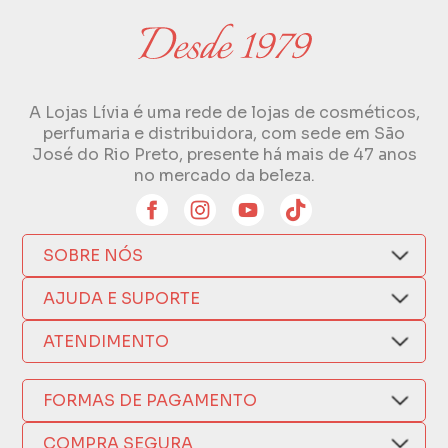
A Lojas Lívia é uma rede de lojas de cosméticos,
perfumaria e distribuidora, com sede em São
José do Rio Preto, presente há mais de 47 anos
no mercado da beleza.
SOBRE NÓS
Quem Somos
AJUDA E SUPORTE
Compra Segura
Nosso Aplicativo
Como Comprar
ATENDIMENTO
Trocas e Devoluções
Nossas Lojas
Fale por WhatsApp
Formas de Pagamento
Política de Privacidade
FORMAS DE PAGAMENTO
Fretes e Entregas
(17) 3209-9595
Fabricantes
sacweb@lojaslivia.com.br
COMPRA SEGURA