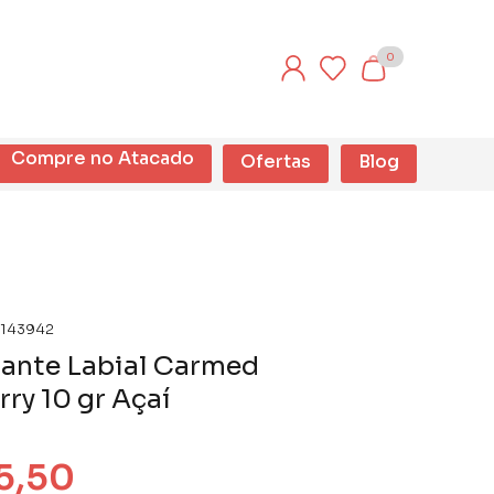
0
Compre no Atacado
Ofertas
Blog
143942
ante Labial Carmed
ry 10 gr Açaí
5,50