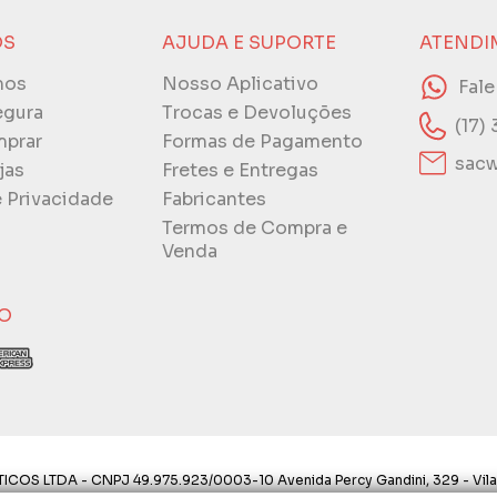
ÓS
AJUDA E SUPORTE
ATENDI
mos
Nosso Aplicativo
Fal
egura
Trocas e Devoluções
(17)
prar
Formas de Pagamento
sacw
jas
Fretes e Entregas
e Privacidade
Fabricantes
Termos de Compra e
Venda
O
ICOS LTDA - CNPJ 49.975.923/0003-10 Avenida Percy Gandini, 329 - Vila