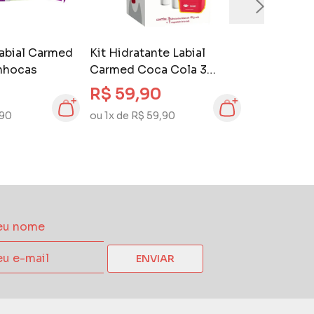
Labial Carmed
Kit Hidratante Labial
inhocas
Carmed Coca Cola 3
unidades
R$ 59,90
,90
ou 1x de R$ 59,90
ENVIAR