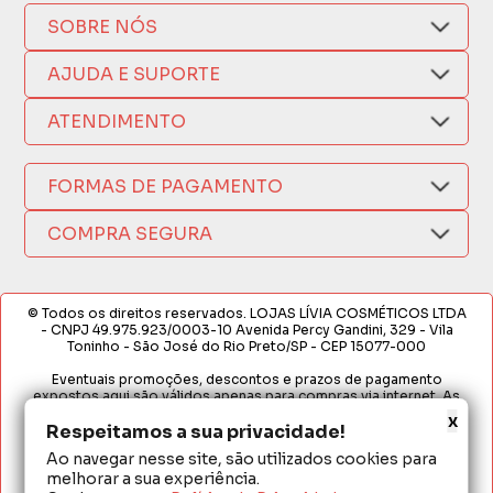
SOBRE NÓS
Quem Somos
AJUDA E SUPORTE
Compra Segura
Nosso Aplicativo
Como Comprar
ATENDIMENTO
Trocas e Devoluções
Nossas Lojas
Fale por WhatsApp
Formas de Pagamento
Política de Privacidade
FORMAS DE PAGAMENTO
Fretes e Entregas
(17) 3209-9595
Fabricantes
sacweb@lojaslivia.com.br
COMPRA SEGURA
Termos de Compra e Venda
© Todos os direitos reservados. LOJAS LÍVIA COSMÉTICOS LTDA
- CNPJ 49.975.923/0003-10 Avenida Percy Gandini, 329 - Vila
Toninho - São José do Rio Preto/SP - CEP 15077-000
Eventuais promoções, descontos e prazos de pagamento
expostos aqui são válidos apenas para compras via internet. As
fotos, textos e layout aqui veiculados são de propriedade da
x
Loja. É proibida a utilização total ou parcial sem nossa autorização.
Respeitamos a sua privacidade!
Ao navegar nesse site, são utilizados cookies para
Em caso de divergência de preços no site, o valor válido é o do
melhorar a sua experiência.
Carrinho de Compras. Preços e condições de pagamento