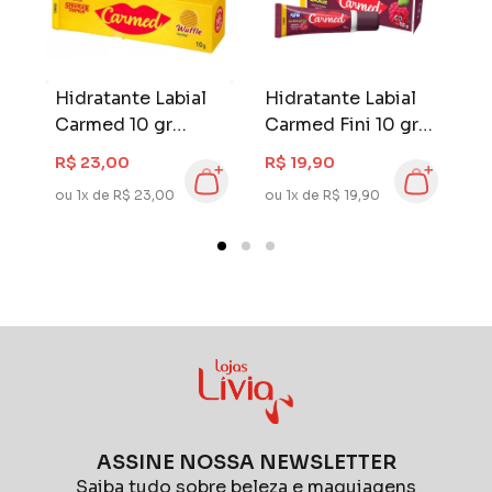
Hidratante Labial
Hidratante Labial
H
Carmed 10 gr
Carmed Fini 10 gr
C
Stranger Things
Amoras Intensa
M
R$ 23,00
R$ 19,90
R
Waffle
ou 1x de R$ 23,00
ou 1x de R$ 19,90
ou
ASSINE NOSSA NEWSLETTER
Saiba tudo sobre beleza e maquiagens