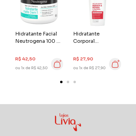
Hidratante Facial
Hidratante
H
gr
Neutrogena 100 gr
Corporal
C
Face Care
Neutrogena Body
N
PS
Intensive Matte 3
Care Intensive 200
C
R$ 42,50
R$ 27,90
R
em 1
ml Hidrata &
m
ou 1x de R$ 42,50
ou 1x de R$ 27,90
ou
Repara
S