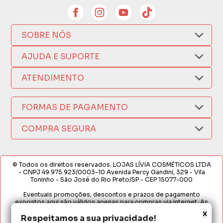
SOBRE NÓS
Quem Somos
AJUDA E SUPORTE
Compra Segura
Nosso Aplicativo
Como Comprar
ATENDIMENTO
Trocas e Devoluções
Nossas Lojas
Fale por WhatsApp
Formas de Pagamento
Política de Privacidade
FORMAS DE PAGAMENTO
Fretes e Entregas
(17) 3209-9595
Fabricantes
sacweb@lojaslivia.com.br
COMPRA SEGURA
Termos de Compra e Venda
© Todos os direitos reservados. LOJAS LÍVIA COSMÉTICOS LTDA
- CNPJ 49.975.923/0003-10 Avenida Percy Gandini, 329 - Vila
Toninho - São José do Rio Preto/SP - CEP 15077-000
Eventuais promoções, descontos e prazos de pagamento
expostos aqui são válidos apenas para compras via internet. As
fotos, textos e layout aqui veiculados são de propriedade da
x
Loja. É proibida a utilização total ou parcial sem nossa autorização.
Respeitamos a sua privacidade!