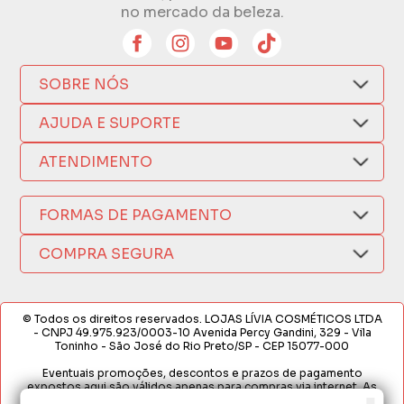
no mercado da beleza.
SOBRE NÓS
Quem Somos
AJUDA E SUPORTE
Compra Segura
Nosso Aplicativo
Como Comprar
ATENDIMENTO
Trocas e Devoluções
Nossas Lojas
Fale por WhatsApp
Formas de Pagamento
Política de Privacidade
FORMAS DE PAGAMENTO
Fretes e Entregas
(17) 3209-9595
Fabricantes
sacweb@lojaslivia.com.br
COMPRA SEGURA
Termos de Compra e Venda
© Todos os direitos reservados. LOJAS LÍVIA COSMÉTICOS LTDA
- CNPJ 49.975.923/0003-10 Avenida Percy Gandini, 329 - Vila
Toninho - São José do Rio Preto/SP - CEP 15077-000
Eventuais promoções, descontos e prazos de pagamento
expostos aqui são válidos apenas para compras via internet. As
fotos, textos e layout aqui veiculados são de propriedade da