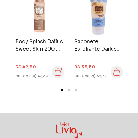
s
Body Splash Dailus
Sabonete
C
ml
Sweet Skin 200 ml
Esfoliante Dailus
L
Cookies & Cream
Sweet Skin 200 ml
1
R$
Creme de Baunilha
R$ 42,30
R$ 33,50
R
ou 1x de R$ 42,30
ou 1x de R$ 33,50
ou