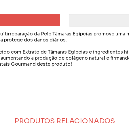
ltirreparação da Pele Tâmaras Egípcias promove uma mul
 a protege dos danos diários.
ido com Extrato de Tâmaras Egípcias e ingredientes hid
aumentando a produção de colágeno natural e firmando
entais Gourmand deste produto!
ua vida acontecer e que a beleza impulsiona esta jornad
fólio de multicategorias com mais de 1.000 produtos.
r atrás dos seus sonhos, batalhar para criar os próprios 
PRODUTOS RELACIONADOS