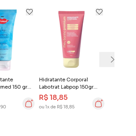
tante
Hidratante Corporal
rmed 150 gr
Labotrat Labpop 150gr
Belle Pink
R$ 18,85
,90
ou 1x de R$ 18,85