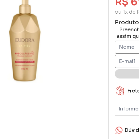
R$ 6
ou 1x de 
Produto
Preench
assim qu
Fret
Dúvi