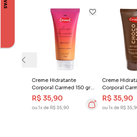
Creme Hidratante
Creme Hidrat
Corporal Carmed 150 gr
Corporal Carm
Amor de Verão
Chocolate
R$ 35,90
R$ 35,90
ou 1x de R$ 35,90
ou 1x de R$ 35,