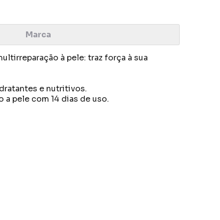
Marca
tirreparação à pele: traz força à sua
ratantes e nutritivos.
 a pele com 14 dias de uso.
a.
caminhos.