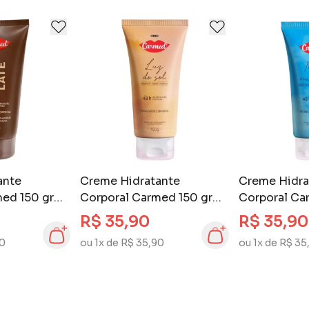
ante
Creme Hidratante
Creme Hidra
ed 150 gr
Corporal Carmed 150 gr
Corporal Ca
Luz do Sol
Nas Nuvens
R$ 35,90
R$ 35,90
90
ou 1x de R$ 35,90
ou 1x de R$ 35