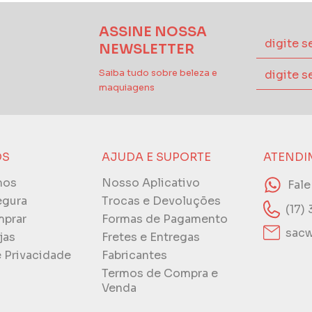
ASSINE NOSSA
NEWSLETTER
Saiba tudo sobre beleza e
maquiagens
ÓS
AJUDA E SUPORTE
ATENDI
mos
Nosso Aplicativo
Fal
egura
Trocas e Devoluções
(17)
prar
Formas de Pagamento
sacw
jas
Fretes e Entregas
e Privacidade
Fabricantes
Termos de Compra e
Venda