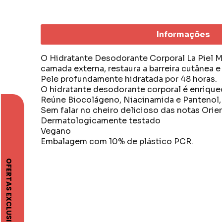
Informações
O Hidratante Desodorante Corporal La Piel Mu
camada externa, restaura a barreira cutânea e
Pele profundamente hidratada por 48 horas.
O hidratante desodorante corporal é enriquec
Reúne Biocolágeno, Niacinamida e Pantenol, 
Sem falar no cheiro delicioso das notas Ori
Dermatologicamente testado
Vegano
Embalagem com 10% de plástico PCR.
Eudora acredita que só está viva quem faz a s
No mercado desde 2011, Eudora tem um porti
Eudora é ser protagonista da sua história, é i