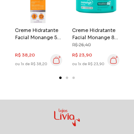
Creme Hidratante
Creme Hidratante
E
Facial Monange 50
Facial Monange 80
L
gr Multibenefícios
gr Matte
L
R$ 26,40
FPS 25
H
R$ 38,20
R$ 23,90
R
O
ou 1x de R$ 38,20
ou 1x de R$ 23,90
ou