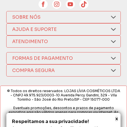
SOBRE NÓS
Quem Somos
AJUDA E SUPORTE
Compra Segura
Nosso Aplicativo
Como Comprar
ATENDIMENTO
Trocas e Devoluções
Nossas Lojas
Fale por WhatsApp
Formas de Pagamento
Política de Privacidade
FORMAS DE PAGAMENTO
Fretes e Entregas
(17) 3209-9595
Fabricantes
sacweb@lojaslivia.com.br
COMPRA SEGURA
Termos de Compra e Venda
© Todos os direitos reservados. LOJAS LÍVIA COSMÉTICOS LTDA
- CNPJ 49.975.923/0003-10 Avenida Percy Gandini, 329 - Vila
Toninho - São José do Rio Preto/SP - CEP 15077-000
Eventuais promoções, descontos e prazos de pagamento
expostos aqui são válidos apenas para compras via internet. As
fotos, textos e layout aqui veiculados são de propriedade da
x
Loja. É proibida a utilização total ou parcial sem nossa autorização.
Respeitamos a sua privacidade!