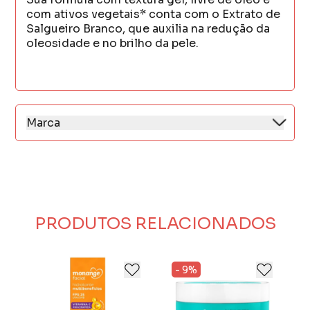
com ativos vegetais* conta com o Extrato de
Salgueiro Branco, que auxilia na redução da
oleosidade e no brilho da pele.
Marca
Presente no mercado há mais de 50 anos,
Monange é uma marca símbolo de tradição
no Brasil.
Tem como principal preocupação garantir a
beleza e entender a mulher brasileira, estando
presente no seu dia a dia.
PRODUTOS RELACIONADOS
Desde 1965, a Monange se identifica com a
mulher brasileira para entender as suas
necessidades e cuidar de cada uma delas.
- 9%