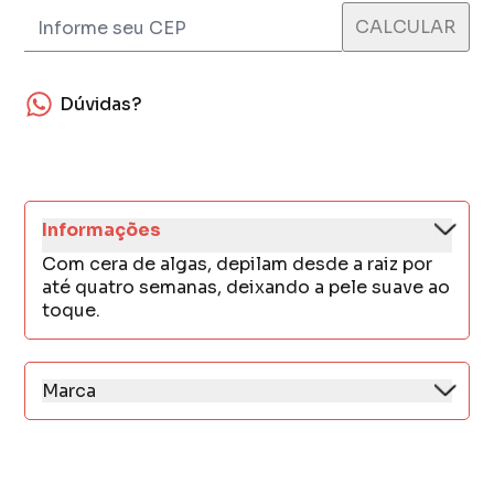
Dúvidas?
Informações
Com cera de algas, depilam desde a raiz por
até quatro semanas, deixando a pele suave ao
toque.
Marca
Há mais de 20 anos, a Depi Roll nasceu com
um propósito simples, mas transformador:
tornar a depilação mais acessível, eficaz e
confortável para todos.