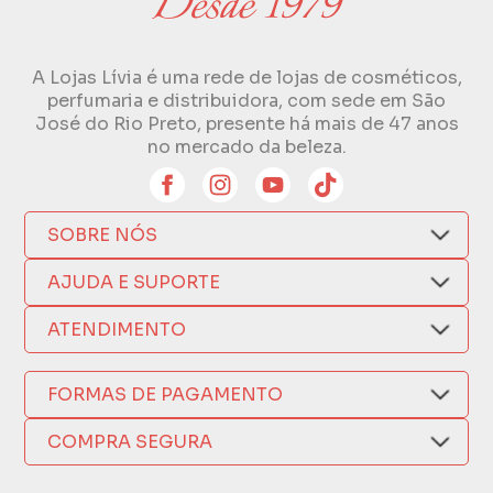
A Lojas Lívia é uma rede de lojas de cosméticos,
perfumaria e distribuidora, com sede em São
José do Rio Preto, presente há mais de 47 anos
no mercado da beleza.
SOBRE NÓS
Quem Somos
AJUDA E SUPORTE
Compra Segura
Nosso Aplicativo
Como Comprar
ATENDIMENTO
Trocas e Devoluções
Nossas Lojas
Fale por WhatsApp
Formas de Pagamento
Política de Privacidade
FORMAS DE PAGAMENTO
Fretes e Entregas
(17) 3209-9595
Fabricantes
sacweb@lojaslivia.com.br
COMPRA SEGURA
Termos de Compra e Venda