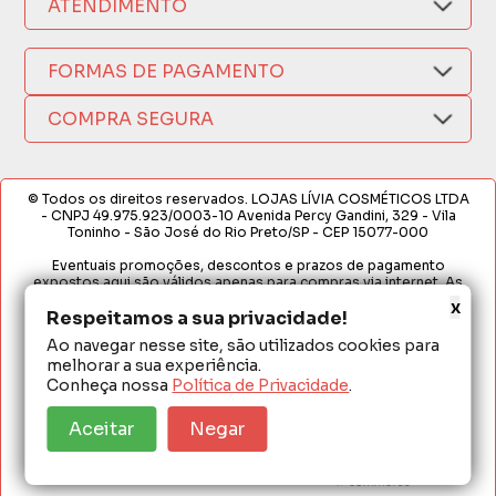
ATENDIMENTO
Trocas e Devoluções
Nossas Lojas
Fale por WhatsApp
Formas de Pagamento
Política de Privacidade
FORMAS DE PAGAMENTO
Fretes e Entregas
(17) 3209-9595
Fabricantes
sacweb@lojaslivia.com.br
COMPRA SEGURA
Termos de Compra e Venda
© Todos os direitos reservados. LOJAS LÍVIA COSMÉTICOS LTDA
- CNPJ 49.975.923/0003-10 Avenida Percy Gandini, 329 - Vila
Toninho - São José do Rio Preto/SP - CEP 15077-000
Eventuais promoções, descontos e prazos de pagamento
expostos aqui são válidos apenas para compras via internet. As
fotos, textos e layout aqui veiculados são de propriedade da
x
Loja. É proibida a utilização total ou parcial sem nossa autorização.
Respeitamos a sua privacidade!
Ao navegar nesse site, são utilizados cookies para
Em caso de divergência de preços no site, o valor válido é o do
melhorar a sua experiência.
Carrinho de Compras. Preços e condições de pagamento
exclusivos para compras via internet. Ofertas válidas até o
Conheça nossa
Política de Privacidade
.
término de nossos estoques para internet. Vendas sujeitas à
análise e confirmação de dados.
Aceitar
Negar