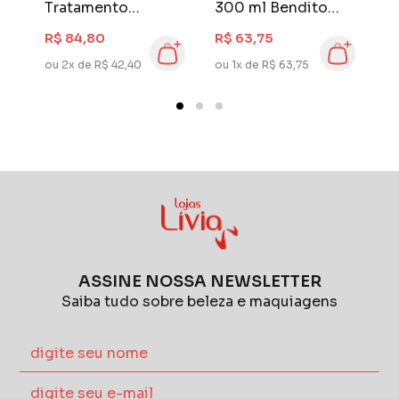
Tratamento
300 ml Bendito
H
Haskell 300 gr
Loiro
2
R$ 84,80
R$ 63,75
R
Bendito Loiro
ou 2x de R$ 42,40
ou 1x de R$ 63,75
ou
ASSINE NOSSA NEWSLETTER
Saiba tudo sobre beleza e maquiagens