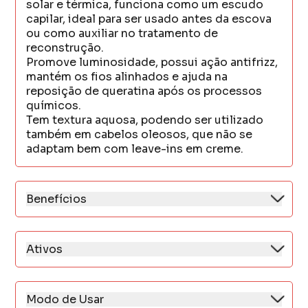
solar e térmica, funciona como um escudo
capilar, ideal para ser usado antes da escova
ou como auxiliar no tratamento de
reconstrução.
Promove luminosidade, possui ação antifrizz,
mantém os fios alinhados e ajuda na
reposição de queratina após os processos
químicos.
Tem textura aquosa, podendo ser utilizado
também em cabelos oleosos, que não se
adaptam bem com leave-ins em creme.
Benefícios
* Reposição da massa proteica
* Ação antiemborrachamento e
antiporosidade
Ativos
* Regeneração intensiva dos cabelos
Complexo de Proteínas:
descoloridos
* Blend de proteínas e aminoácidos
* Restaura a estrutura interna e recupera a
Modo de Usar
fibra capilar