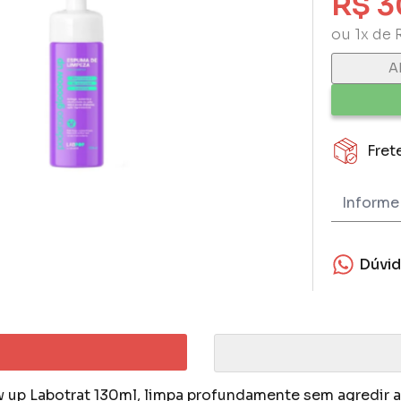
R$ 3
ou 1x de 
A
Fret
Dúvi
p Labotrat 130ml, limpa profundamente sem agredir a 