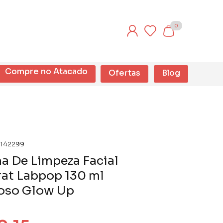
0
Compre no Atacado
Ofertas
Blog
142299
a De Limpeza Facial
at Labpop 130 ml
oso Glow Up