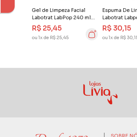
Gel de Limpeza Facial
Espuma De Li
Labotrat LabPop 240 ml
Labotrat Labp
Poderoso Glow
Oleosidade
R$ 25,45
R$ 30,15
ou 1x de R$ 25,45
ou 1x de R$ 30,1
SOBRE N