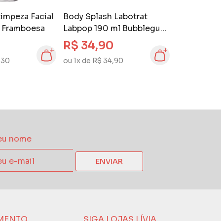
impeza Facial
Body Splash Labotrat
l Framboesa
Labpop 190 ml Bubblegum
Witch
R$ 34,90
,30
ou 1x de R$ 34,90
ENVIAR
MENTO
SIGA LOJAS LÍVIA