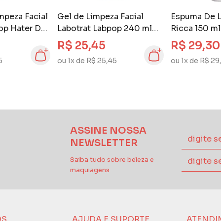
mpeza Facial
Gel de Limpeza Facial
Espuma De L
op Hater Da
Labotrat Labpop 240 ml
Ricca 150 m
Hater da Oleosidade
R$ 25,45
R$ 29,30
5
ou 1x de R$ 25,45
ou 1x de R$ 29
ASSINE NOSSA
NEWSLETTER
Saiba tudo sobre beleza e
maquiagens
ÓS
AJUDA E SUPORTE
ATENDI