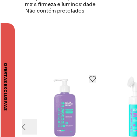
mais firmeza e luminosidade.
Não contém pretolados.
A Labotrat acredita e valoriza a beleza femin
proporcionando saúde e bem estar.