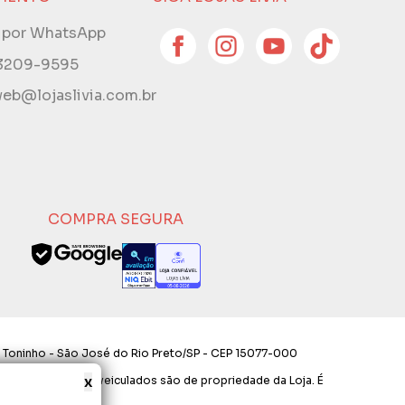
e por WhatsApp
 3209-9595
eb@lojaslivia.com.br
COMPRA SEGURA
 Toninho - São José do Rio Preto/SP - CEP 15077-000
x
os e layout aqui veiculados são de propriedade da Loja. É