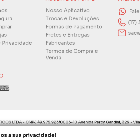
mos
Nosso Aplicativo
Fal
egura
Trocas e Devoluções
(17)
prar
Formas de Pagamento
sacw
jas
Fretes e Entregas
e Privacidade
Fabricantes
Termos de Compra e
Venda
O
ICOS LTDA - CNPJ 49.975.923/0003-10 Avenida Percy Gandini, 329 - Vila
ostos aqui são válidos apenas para compras via internet. As fotos, text
s a sua privacidade!
proibida a utilização total ou parcial sem nossa autorização.