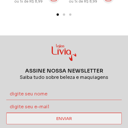
ou 1x de R$ 8,99
ou 1x de R$ 8,99
ou
ASSINE NOSSA NEWSLETTER
Saiba tudo sobre beleza e maquiagens
ENVIAR