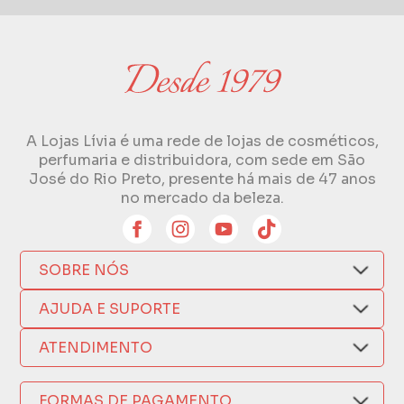
A Lojas Lívia é uma rede de lojas de cosméticos,
perfumaria e distribuidora, com sede em São
José do Rio Preto, presente há mais de 47 anos
no mercado da beleza.
SOBRE NÓS
Quem Somos
AJUDA E SUPORTE
Compra Segura
Nosso Aplicativo
Como Comprar
ATENDIMENTO
Trocas e Devoluções
Nossas Lojas
Fale por WhatsApp
Formas de Pagamento
Política de Privacidade
FORMAS DE PAGAMENTO
Fretes e Entregas