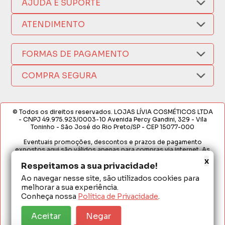
AJUDA E SUPORTE
Compra Segura
Nosso Aplicativo
Como Comprar
ATENDIMENTO
Trocas e Devoluções
Nossas Lojas
Fale por WhatsApp
Formas de Pagamento
Política de Privacidade
FORMAS DE PAGAMENTO
Fretes e Entregas
(17) 3209-9595
Fabricantes
sacweb@lojaslivia.com.br
COMPRA SEGURA
Termos de Compra e Venda
© Todos os direitos reservados. LOJAS LÍVIA COSMÉTICOS LTDA
- CNPJ 49.975.923/0003-10 Avenida Percy Gandini, 329 - Vila
Toninho - São José do Rio Preto/SP - CEP 15077-000
Eventuais promoções, descontos e prazos de pagamento
expostos aqui são válidos apenas para compras via internet. As
fotos, textos e layout aqui veiculados são de propriedade da
x
Respeitamos a sua privacidade!
Loja. É proibida a utilização total ou parcial sem nossa autorização.
Ao navegar nesse site, são utilizados cookies para
Em caso de divergência de preços no site, o valor válido é o do
melhorar a sua experiência.
Carrinho de Compras. Preços e condições de pagamento
exclusivos para compras via internet. Ofertas válidas até o
Conheça nossa
Política de Privacidade
.
término de nossos estoques para internet. Vendas sujeitas à
análise e confirmação de dados.
Aceitar
Negar