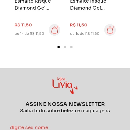
Esmalte Risqué
Esmalte Risqué
E
Diamond Gel
Diamond Gel
D
ml
Cybercolors 9,5 ml
Cybercolors 9,5 ml
m
R
Euforia Lilas
Top Coat
R$ 11,50
R$ 11,50
R
ou 1x de R$ 11,50
ou 1x de R$ 11,50
ou
ASSINE NOSSA NEWSLETTER
Saiba tudo sobre beleza e maquiagens