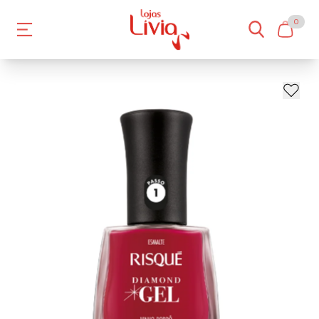
0
- 18%