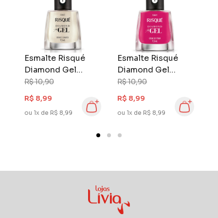
tradicional torna-se uma das mais completas
linhas de esmaltes do país.
Esmalte Risqué
Esmalte Risqué
E
Diamond Gel
Diamond Gel
D
Cremoso 9,5 ml
Cremoso 9,5 ml
C
R$ 10,90
R$ 10,90
R
Branco Camafeu
Creme de Pitaya
E
R$ 8,99
R$ 8,99
R
Rosa
ou 1x de R$ 8,99
ou 1x de R$ 8,99
ou