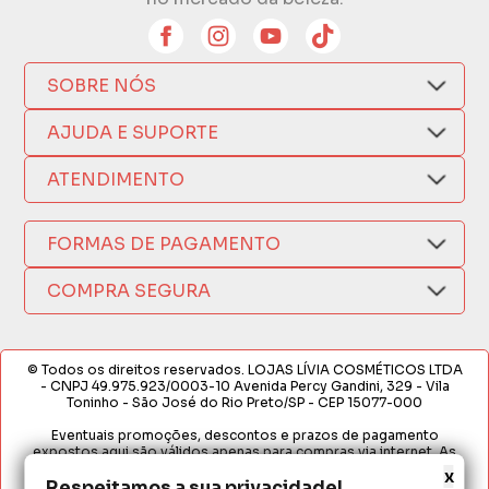
SOBRE NÓS
Quem Somos
AJUDA E SUPORTE
Compra Segura
Nosso Aplicativo
Como Comprar
ATENDIMENTO
Trocas e Devoluções
Nossas Lojas
Fale por WhatsApp
Formas de Pagamento
Política de Privacidade
FORMAS DE PAGAMENTO
Fretes e Entregas
(17) 3209-9595
Fabricantes
sacweb@lojaslivia.com.br
COMPRA SEGURA
Termos de Compra e Venda
© Todos os direitos reservados. LOJAS LÍVIA COSMÉTICOS LTDA
- CNPJ 49.975.923/0003-10 Avenida Percy Gandini, 329 - Vila
Toninho - São José do Rio Preto/SP - CEP 15077-000
Eventuais promoções, descontos e prazos de pagamento
expostos aqui são válidos apenas para compras via internet. As
fotos, textos e layout aqui veiculados são de propriedade da
x
Respeitamos a sua privacidade!
Loja. É proibida a utilização total ou parcial sem nossa autorização.