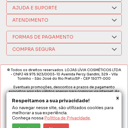
Quem Somos
AJUDA E SUPORTE
Compra Segura
Nosso Aplicativo
Como Comprar
ATENDIMENTO
Trocas e Devoluções
Nossas Lojas
Fale por WhatsApp
Formas de Pagamento
Política de Privacidade
FORMAS DE PAGAMENTO
Fretes e Entregas
(17) 3209-9595
Fabricantes
sacweb@lojaslivia.com.br
COMPRA SEGURA
Termos de Compra e Venda
© Todos os direitos reservados. LOJAS LÍVIA COSMÉTICOS LTDA
- CNPJ 49.975.923/0003-10 Avenida Percy Gandini, 329 - Vila
Toninho - São José do Rio Preto/SP - CEP 15077-000
Eventuais promoções, descontos e prazos de pagamento
expostos aqui são válidos apenas para compras via internet. As
fotos, textos e layout aqui veiculados são de propriedade da
x
Respeitamos a sua privacidade!
Loja. É proibida a utilização total ou parcial sem nossa autorização.
Ao navegar nesse site, são utilizados cookies para
Em caso de divergência de preços no site, o valor válido é o do
melhorar a sua experiência.
Carrinho de Compras. Preços e condições de pagamento
exclusivos para compras via internet. Ofertas válidas até o
Conheça nossa
Política de Privacidade
.
término de nossos estoques para internet. Vendas sujeitas à
análise e confirmação de dados.