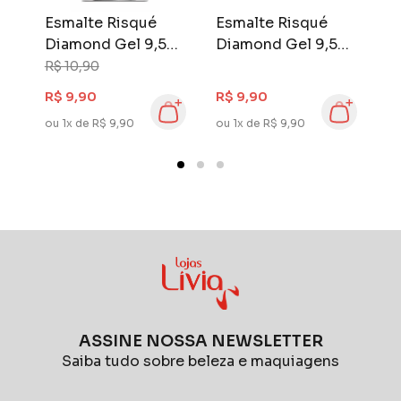
Esmalte Risqué
Esmalte Risqué
E
Diamond Gel 9,5
Diamond Gel 9,5
D
ml Mocaccino
ml Buquê de
m
R$ 10,90
Hortênsias
M
R$ 9,90
R$ 9,90
R
ou 1x de R$ 9,90
ou 1x de R$ 9,90
ou
ASSINE NOSSA NEWSLETTER
Saiba tudo sobre beleza e maquiagens