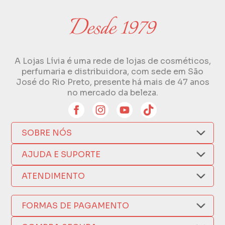
A Lojas Lívia é uma rede de lojas de cosméticos,
perfumaria e distribuidora, com sede em São
José do Rio Preto, presente há mais de 47 anos
no mercado da beleza.
SOBRE NÓS
Quem Somos
AJUDA E SUPORTE
Compra Segura
Nosso Aplicativo
Como Comprar
ATENDIMENTO
Trocas e Devoluções
Nossas Lojas
Fale por WhatsApp
Formas de Pagamento
Política de Privacidade
FORMAS DE PAGAMENTO
Fretes e Entregas
(17) 3209-9595
Fabricantes
sacweb@lojaslivia.com.br