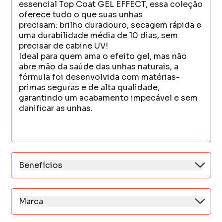
essencial Top Coat GEL EFFECT, essa coleção
oferece tudo o que suas unhas
precisam: brilho duradouro, secagem rápida e
uma durabilidade média de 10 dias, sem
precisar de cabine UV!
Ideal para quem ama o efeito gel, mas não
abre mão da saúde das unhas naturais, a
fórmula foi desenvolvida com matérias-
primas seguras e de alta qualidade,
garantindo um acabamento impecável e sem
danificar as unhas.
Benefícios
- Dura em média 10 dias nas unhas
- Brilho intenso por muito mais tempo
- Secagem rápida, sem cabine UV
Marca
- Fácil remoção
A Mohda é referência em esmaltes e