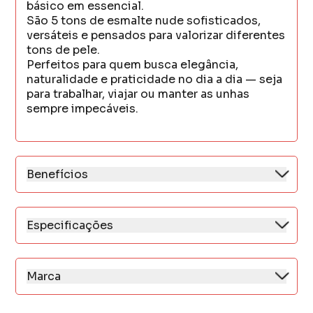
básico em essencial.
São 5 tons de esmalte nude sofisticados,
versáteis e pensados para valorizar diferentes
tons de pele.
Perfeitos para quem busca elegância,
naturalidade e praticidade no dia a dia — seja
para trabalhar, viajar ou manter as unhas
sempre impecáveis.
Benefícios
* Bronze Natural – Nude quente com fundo
levemente iluminado. Sofisticado e solar.
* Tô de Nude – O clássico indispensável,
Especificações
equilibrado e elegante.
* Veganos
* Chiquepuccino – Nude marrom cremoso,
* Livre de crueldade
moderno e cheio de presença.
* Fórmula 15FREE
Marca
* Café com Selfie – Mais intenso e profundo,
* Secagem rápida
A Mohda é referência em esmaltes e
perfeito para quem gosta de um nude
* Brilho duradouro
acessórios de alta qualidade desde 2008.
marcante.