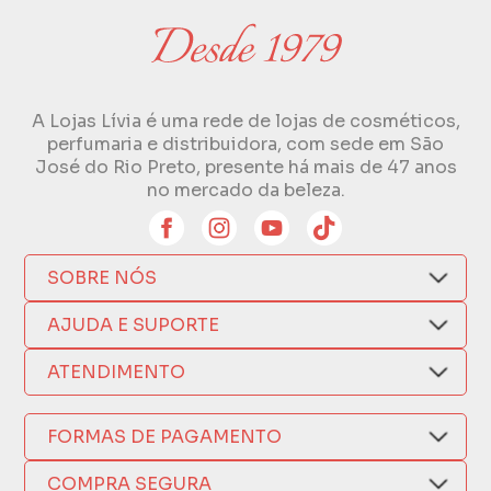
A Lojas Lívia é uma rede de lojas de cosméticos,
perfumaria e distribuidora, com sede em São
José do Rio Preto, presente há mais de 47 anos
no mercado da beleza.
SOBRE NÓS
Quem Somos
AJUDA E SUPORTE
Compra Segura
Nosso Aplicativo
Como Comprar
ATENDIMENTO
Trocas e Devoluções
Nossas Lojas
Fale por WhatsApp
Formas de Pagamento
Política de Privacidade
FORMAS DE PAGAMENTO
Fretes e Entregas
(17) 3209-9595
Fabricantes
sacweb@lojaslivia.com.br
COMPRA SEGURA