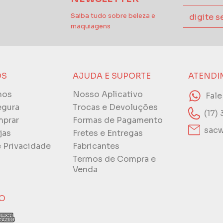
Saiba tudo sobre beleza e
maquiagens
ÓS
AJUDA E SUPORTE
ATENDI
mos
Nosso Aplicativo
Fal
egura
Trocas e Devoluções
(17)
prar
Formas de Pagamento
sacw
jas
Fretes e Entregas
e Privacidade
Fabricantes
Termos de Compra e
Venda
O