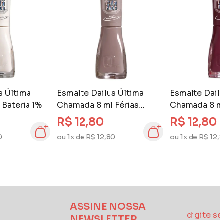
s Última
Esmalte Dailus Última
Esmalte Dail
Bateria 1%
Chamada 8 ml Férias
Chamada 8 m
Parceladas
R$ 12,80
R$ 12,80
0
ou 1x de R$ 12,80
ou 1x de R$ 12
ASSINE NOSSA
NEWSLETTER