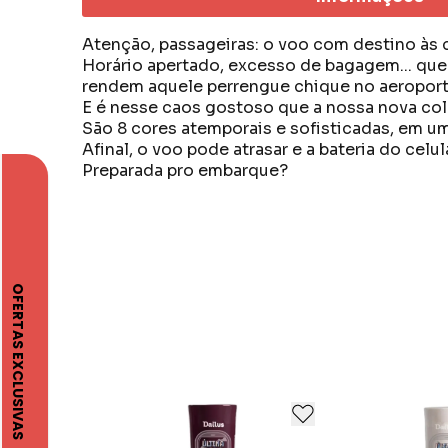
Atenção, passageiras: o voo com destino às 
Horário apertado, excesso de bagagem... que
rendem aquele perrengue chique no aeroporto 
E é nesse caos gostoso que a nossa nova co
São 8 cores atemporais e sofisticadas, em u
Afinal, o voo pode atrasar e a bateria do cel
Preparada pro embarque?
A Dailus é uma empresa que atua no ramo de
esteve comprometida em desenvolver e expo
garantir a produção de cosméticos de alta