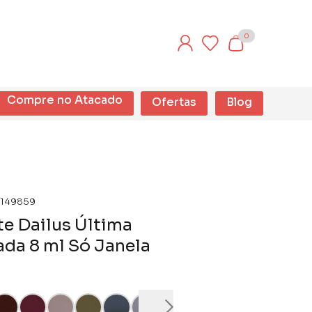
0
Compre no Atacado
Ofertas
Blog
149859
e Dailus Última
da 8 ml Só Janela