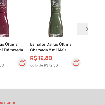
us Última
Esmalte Dailus Última
l Fui taxada
Chamada 8 ml Mala
Extraviada
R$ 12,80
,80
ou 1x de R$ 12,80