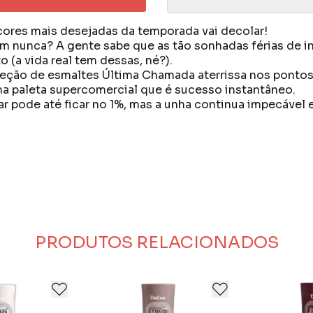
cores mais desejadas da temporada vai decolar!
m nunca? A gente sabe que as tão sonhadas férias de 
(a vida real tem dessas, né?).
leção de esmaltes Última Chamada aterrissa nos pontos
ma paleta supercomercial que é sucesso instantâneo.
ular pode até ficar no 1%, mas a unha continua impecável
 cosméticos, além de fornecer produtos voltados para 
r novos produtos com o conceito de qualidade absolu
 complexidade, mas ao mesmo tempo é muito econômica
PRODUTOS RELACIONADOS