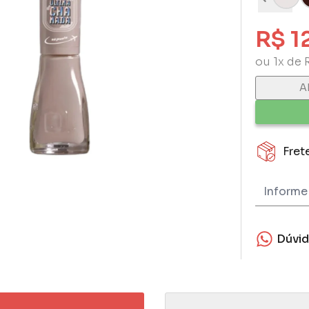
R$ 1
ou 1x de 
A
Fret
Dúvi