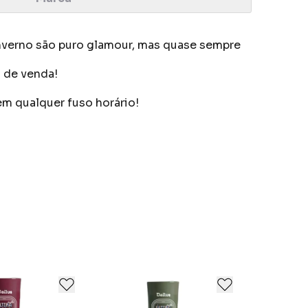
inverno são puro glamour, mas quase sempre
 de venda!
 em qualquer fuso horário!
todos os tipos de consumidores, sempre
ta.Também possui uma tecnologia que pode
.