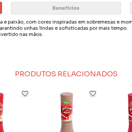
Benefícios
ra e paixão, com cores inspiradas em sobremesas e mom
garantindo unhas lindas e sofisticadas por mais tempo.
ivertido nas mãos.
 cosméticos, além de fornecer produtos voltados para 
r novos produtos com o conceito de qualidade absolut
antir a produção de cosméticos de alta complexidade
.
PRODUTOS RELACIONADOS