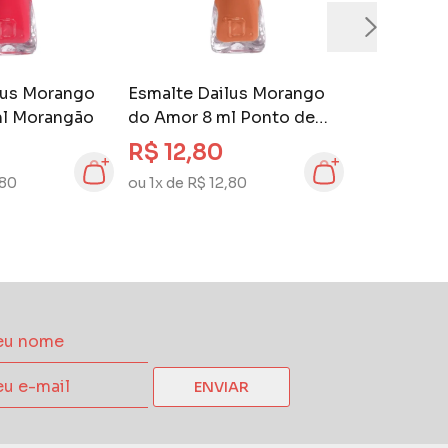
lus Morango
Esmalte Dailus Morango
ml Morangão
do Amor 8 ml Ponto de
Caramelo
R$ 12,80
,80
ou 1x de R$ 12,80
ENVIAR