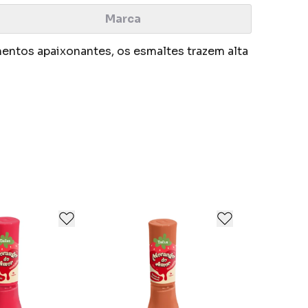
Marca
entos apaixonantes, os esmaltes trazem alta
todos os tipos de consumidores, sempre
a.
, mas ao mesmo tempo é muito econômica.