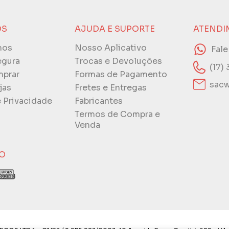
ÓS
AJUDA E SUPORTE
ATENDI
mos
Nosso Aplicativo
Fal
egura
Trocas e Devoluções
(17)
prar
Formas de Pagamento
sacw
jas
Fretes e Entregas
e Privacidade
Fabricantes
Termos de Compra e
Venda
O