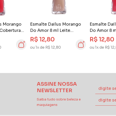
us Morango
Esmalte Dailus Morango
Esmalte Dai
 Cobertura
Do Amor 8 ml Leite
Do Amor 8 
Condensado
R$ 12,80
R$ 12,80
0
ou 1x de R$ 12,80
ou 1x de R$ 12
ASSINE NOSSA
NEWSLETTER
Saiba tudo sobre beleza e
maquiagens