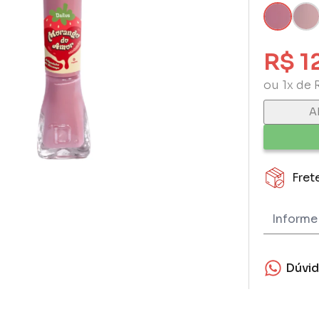
R$ 1
ou 1x de 
A
Fret
Dúvi