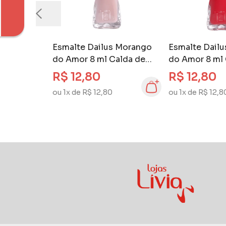
Esmalte Dailus Morango
Esmalte Dail
do Amor 8 ml Calda de
do Amor 8 ml
Açucar
Crocante
R$ 12,80
R$ 12,80
ou 1x de R$ 12,80
ou 1x de R$ 12,8