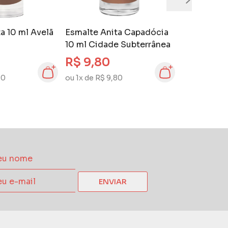
a 10 ml Avelã
Esmalte Anita Capadócia
10 ml Cidade Subterrânea
R$ 9,80
80
ou 1x de R$ 9,80
ENVIAR