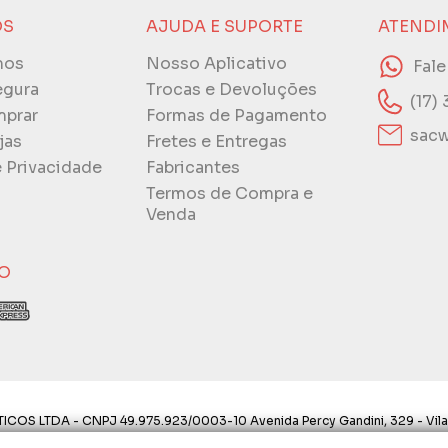
ÓS
AJUDA E SUPORTE
ATENDI
mos
Nosso Aplicativo
Fal
egura
Trocas e Devoluções
(17)
prar
Formas de Pagamento
sacw
jas
Fretes e Entregas
e Privacidade
Fabricantes
Termos de Compra e
Venda
O
ICOS LTDA - CNPJ 49.975.923/0003-10 Avenida Percy Gandini, 329 - Vila