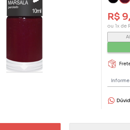
R$ 9
ou 1x de 
A
Fret
Dúvi