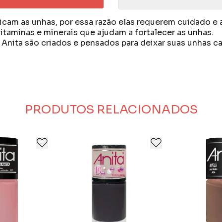
dicam as unhas, por essa razão elas requerem cuidado e
taminas e minerais que ajudam a fortalecer as unhas.
ita são criados e pensados para deixar suas unhas cad
 fundada em 2013.
 qualidade de seus esmaltes, oferecendo alta durabilid
erência no setor, sempre em busca de novidades para
PRODUTOS RELACIONADOS