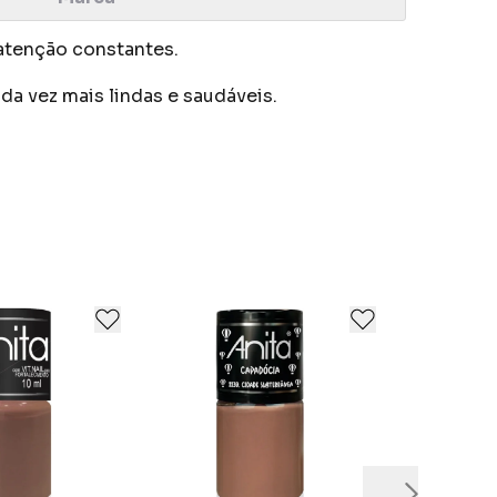
 atenção constantes.
a vez mais lindas e saudáveis.
ade e uma ampla variedade de cores.
 seus consumidores.