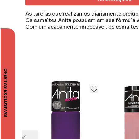
As tarefas que realizamos diariamente preju
Os esmaltes Anita possuem em sua fórmula vi
Com um acabamento impecável, os esmaltes An
A Anita Cosméticos é uma empresa paulista,
Desde o início, destacou-se pela inovação e
Anita Cosméticos se consolida como uma ref