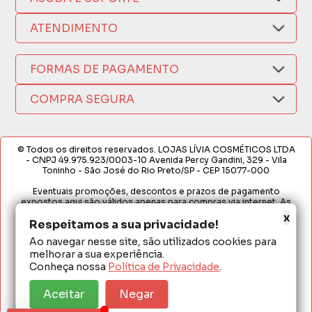
Compra Segura
Nosso Aplicativo
Como Comprar
ATENDIMENTO
Trocas e Devoluções
Nossas Lojas
Fale por WhatsApp
Formas de Pagamento
Política de Privacidade
FORMAS DE PAGAMENTO
Fretes e Entregas
(17) 3209-9595
Fabricantes
sacweb@lojaslivia.com.br
COMPRA SEGURA
Termos de Compra e Venda
© Todos os direitos reservados. LOJAS LÍVIA COSMÉTICOS LTDA
- CNPJ 49.975.923/0003-10 Avenida Percy Gandini, 329 - Vila
Toninho - São José do Rio Preto/SP - CEP 15077-000
Eventuais promoções, descontos e prazos de pagamento
expostos aqui são válidos apenas para compras via internet. As
fotos, textos e layout aqui veiculados são de propriedade da
x
Loja. É proibida a utilização total ou parcial sem nossa autorização.
Respeitamos a sua privacidade!
Ao navegar nesse site, são utilizados cookies para
Em caso de divergência de preços no site, o valor válido é o do
melhorar a sua experiência.
Carrinho de Compras. Preços e condições de pagamento
exclusivos para compras via internet. Ofertas válidas até o
Conheça nossa
Política de Privacidade
.
término de nossos estoques para internet. Vendas sujeitas à
análise e confirmação de dados.
Aceitar
Negar