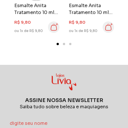
Esmalte Anita
Esmalte Anita
E
Tratamento 10 ml
Tratamento 10 ml
T
Base Unhas de
Hidratante de
O
R$ 9,80
R$ 9,80
R
Ferro
Crescimento
ou 1x de R$ 9,80
ou 1x de R$ 9,80
ou
ASSINE NOSSA NEWSLETTER
Saiba tudo sobre beleza e maquiagens