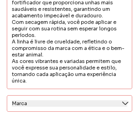
fortificador que proporciona unhas mais
saudáveis e resistentes, garantindo um
acabamento impecável e duradouro.
Com secagem rápida, você pode aplicar e
seguir com sua rotina sem esperar longos
períodos.
A linha é livre de crueldade, refletindo o
compromisso da marca com a ética e o bem-
estar animal.
As cores vibrantes e variadas permitem que
você expresse sua personalidade e estilo,
tornando cada aplicação uma experiência
única.
Marca
A Anita Cosméticos é uma empresa paulista,
fundada em 2013.
Desde o início, destacou-se pela inovação e
qualidade de seus esmaltes, oferecendo alta
durabilidade e uma ampla variedade de cores.