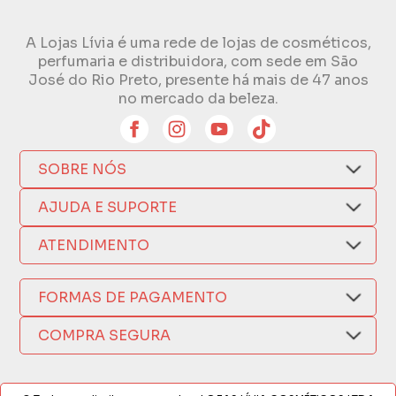
A Lojas Lívia é uma rede de lojas de cosméticos,
perfumaria e distribuidora, com sede em São
José do Rio Preto, presente há mais de 47 anos
no mercado da beleza.
SOBRE NÓS
Quem Somos
AJUDA E SUPORTE
Compra Segura
Nosso Aplicativo
Como Comprar
ATENDIMENTO
Trocas e Devoluções
Nossas Lojas
Fale por WhatsApp
Formas de Pagamento
Política de Privacidade
FORMAS DE PAGAMENTO
Fretes e Entregas
(17) 3209-9595
Fabricantes
sacweb@lojaslivia.com.br
COMPRA SEGURA
Termos de Compra e Venda