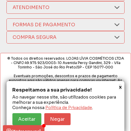
Nosso Aplicativo
Como Comprar
ATENDIMENTO
Trocas e Devoluções
Nossas Lojas
Fale por WhatsApp
Formas de Pagamento
Política de Privacidade
FORMAS DE PAGAMENTO
Fretes e Entregas
(17) 3209-9595
Fabricantes
sacweb@lojaslivia.com.br
COMPRA SEGURA
Termos de Compra e Venda
© Todos os direitos reservados. LOJAS LÍVIA COSMÉTICOS LTDA
- CNPJ 49.975.923/0003-10 Avenida Percy Gandini, 329 - Vila
Toninho - São José do Rio Preto/SP - CEP 15077-000
Eventuais promoções, descontos e prazos de pagamento
expostos aqui são válidos apenas para compras via internet. As
fotos, textos e layout aqui veiculados são de propriedade da
x
Respeitamos a sua privacidade!
Loja. É proibida a utilização total ou parcial sem nossa autorização.
Ao navegar nesse site, são utilizados cookies para
Em caso de divergência de preços no site, o valor válido é o do
melhorar a sua experiência.
Carrinho de Compras. Preços e condições de pagamento
exclusivos para compras via internet. Ofertas válidas até o
Conheça nossa
Política de Privacidade
.
término de nossos estoques para internet. Vendas sujeitas à
análise e confirmação de dados.
Aceitar
Negar