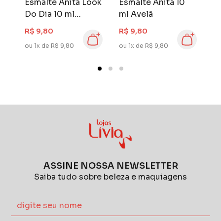
Esmalte Anita Look
Esmalte Anita 10
E
Do Dia 10 ml
ml Avelã
C
Chemise
C
R$ 9,80
R$ 9,80
R
F
ou 1x de R$ 9,80
ou 1x de R$ 9,80
ou
ASSINE NOSSA NEWSLETTER
Saiba tudo sobre beleza e maquiagens