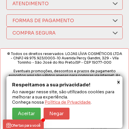
Como Comprar
ATENDIMENTO
Trocas e Devoluções
Nossas Lojas
Fale por WhatsApp
Formas de Pagamento
Política de Privacidade
FORMAS DE PAGAMENTO
Fretes e Entregas
(17) 3209-9595
Fabricantes
sacweb@lojaslivia.com.br
COMPRA SEGURA
Termos de Compra e Venda
© Todos os direitos reservados. LOJAS LÍVIA COSMÉTICOS LTDA
- CNPJ 49.975.923/0003-10 Avenida Percy Gandini, 329 - Vila
Toninho - São José do Rio Preto/SP - CEP 15077-000
Eventuais promoções, descontos e prazos de pagamento
expostos aqui são válidos apenas para compras via internet. As
fotos, textos e layout aqui veiculados são de propriedade da
x
Loja. É proibida a utilização total ou parcial sem nossa autorização.
Respeitamos a sua privacidade!
Ao navegar nesse site, são utilizados cookies para
Em caso de divergência de preços no site, o valor válido é o do
melhorar a sua experiência.
Carrinho de Compras. Preços e condições de pagamento
exclusivos para compras via internet. Ofertas válidas até o
Conheça nossa
Política de Privacidade
.
término de nossos estoques para internet. Vendas sujeitas à
análise e confirmação de dados.
Aceitar
Negar