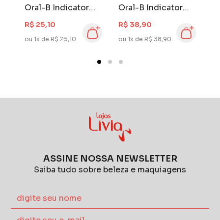
Oral-B Indicator
Oral-B Indicator
O
s
Black Sensitive
Color Collection 4
L
R$ 25,10
R$ 38,90
R
Extra Macia 2
Unidades
U
ou 1x de R$ 25,10
ou 1x de R$ 38,90
ou
unidades
ASSINE NOSSA NEWSLETTER
Saiba tudo sobre beleza e maquiagens