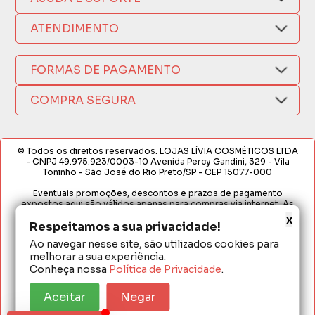
Compra Segura
Nosso Aplicativo
Como Comprar
ATENDIMENTO
Trocas e Devoluções
Nossas Lojas
Fale por WhatsApp
Formas de Pagamento
Política de Privacidade
FORMAS DE PAGAMENTO
Fretes e Entregas
(17) 3209-9595
Fabricantes
sacweb@lojaslivia.com.br
COMPRA SEGURA
Termos de Compra e Venda
© Todos os direitos reservados. LOJAS LÍVIA COSMÉTICOS LTDA
- CNPJ 49.975.923/0003-10 Avenida Percy Gandini, 329 - Vila
Toninho - São José do Rio Preto/SP - CEP 15077-000
Eventuais promoções, descontos e prazos de pagamento
expostos aqui são válidos apenas para compras via internet. As
fotos, textos e layout aqui veiculados são de propriedade da
x
Loja. É proibida a utilização total ou parcial sem nossa autorização.
Respeitamos a sua privacidade!
Ao navegar nesse site, são utilizados cookies para
Em caso de divergência de preços no site, o valor válido é o do
melhorar a sua experiência.
Carrinho de Compras. Preços e condições de pagamento
exclusivos para compras via internet. Ofertas válidas até o
Conheça nossa
Política de Privacidade
.
término de nossos estoques para internet. Vendas sujeitas à
análise e confirmação de dados.
Aceitar
Negar