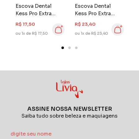
Escova Dental
Escova Dental
E
c
Kess Pro Extra
Kess Pro Extra
I
3
Macia 2 unidades
Macia 3 unidades
C
R$ 17,50
R$ 23,40
R
E
ou 1x de R$ 17,50
ou 1x de R$ 23,40
ou
ASSINE NOSSA NEWSLETTER
Saiba tudo sobre beleza e maquiagens