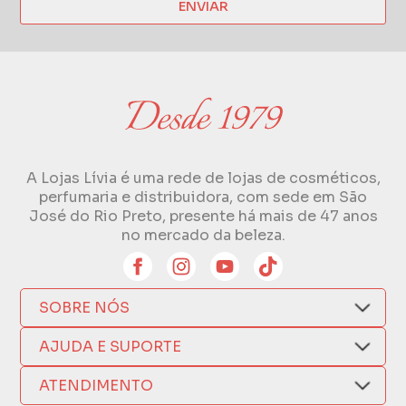
ENVIAR
A Lojas Lívia é uma rede de lojas de cosméticos,
perfumaria e distribuidora, com sede em São
José do Rio Preto, presente há mais de 47 anos
no mercado da beleza.
SOBRE NÓS
Quem Somos
AJUDA E SUPORTE
Compra Segura
Nosso Aplicativo
Como Comprar
ATENDIMENTO
Trocas e Devoluções
Nossas Lojas