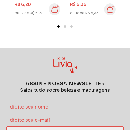
Clean Macia
Clean Macia
K
R$ 6,20
R$ 5,35
R
u
ou 1x de R$ 6,20
ou 1x de R$ 5,35
ou
ASSINE NOSSA NEWSLETTER
Saiba tudo sobre beleza e maquiagens