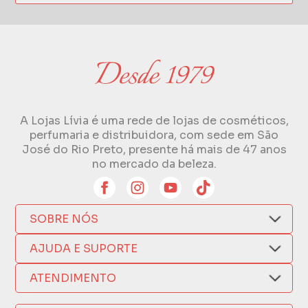
A Lojas Lívia é uma rede de lojas de cosméticos,
perfumaria e distribuidora, com sede em São
José do Rio Preto, presente há mais de 47 anos
no mercado da beleza.
SOBRE NÓS
Quem Somos
AJUDA E SUPORTE
Compra Segura
Nosso Aplicativo
Como Comprar
ATENDIMENTO
Trocas e Devoluções
Nossas Lojas
Fale por WhatsApp
Formas de Pagamento