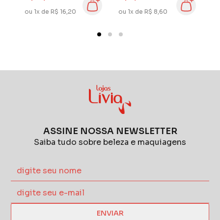
7951TW
7778BW
S
ou 1x de R$ 16,20
ou 1x de R$ 8,60
ou
ASSINE NOSSA NEWSLETTER
Saiba tudo sobre beleza e maquiagens
ENVIAR