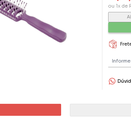
ou 1x de 
A
Fret
Dúvi