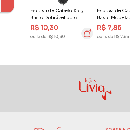
Escova de Cabelo Katy
Escova de Ca
Basic Dobrável com
Basic Modela
Espelho
R$ 10,30
R$ 7,85
ou 1x de R$ 10,30
ou 1x de R$ 7,85
SOBRE N