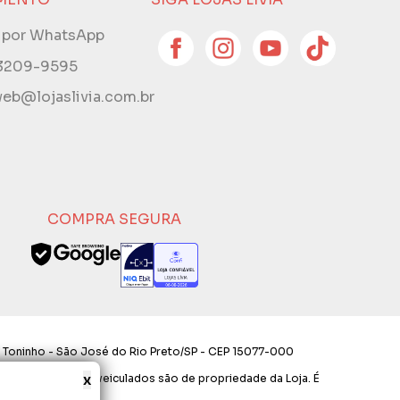
e por WhatsApp
 3209-9595
eb@lojaslivia.com.br
COMPRA SEGURA
 Toninho - São José do Rio Preto/SP - CEP 15077-000
x
os e layout aqui veiculados são de propriedade da Loja. É