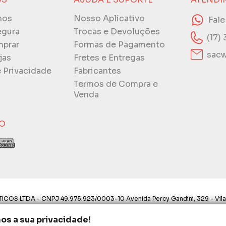
mos
Nosso Aplicativo
Fal
egura
Trocas e Devoluções
(17)
prar
Formas de Pagamento
sacw
jas
Fretes e Entregas
e Privacidade
Fabricantes
Termos de Compra e
Venda
O
ICOS LTDA - CNPJ 49.975.923/0003-10 Avenida Percy Gandini, 329 - Vila
ostos aqui são válidos apenas para compras via internet. As fotos, text
s a sua privacidade!
proibida a utilização total ou parcial sem nossa autorização.