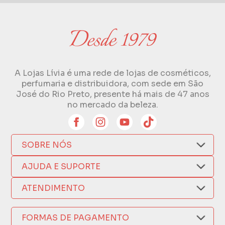
A Lojas Lívia é uma rede de lojas de cosméticos,
perfumaria e distribuidora, com sede em São
José do Rio Preto, presente há mais de 47 anos
no mercado da beleza.
SOBRE NÓS
Quem Somos
AJUDA E SUPORTE
Compra Segura
Nosso Aplicativo
Como Comprar
ATENDIMENTO
Trocas e Devoluções
Nossas Lojas
Fale por WhatsApp
Formas de Pagamento
Política de Privacidade
FORMAS DE PAGAMENTO
Fretes e Entregas
(17) 3209-9595