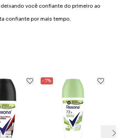
, deixando você confiante do primeiro ao
nta confiante por mais tempo.
ão.
, Rexona Não Te Abandona.
- 7%