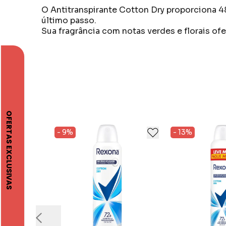
O Antitranspirante Cotton Dry proporciona 4
último passo.
Sua fragrância com notas verdes e florais of
Rexona foi desenvolvida com a tecnologia ide
Todas as inovações são constantemente ape
Em qualquer situação, Rexona garante a melh
- 9%
- 13%