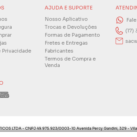
ÓS
AJUDA E SUPORTE
ATENDI
mos
Nosso Aplicativo
Fal
egura
Trocas e Devoluções
(17)
prar
Formas de Pagamento
sacw
jas
Fretes e Entregas
e Privacidade
Fabricantes
Termos de Compra e
Venda
O
ICOS LTDA - CNPJ 49.975.923/0003-10 Avenida Percy Gandini, 329 - Vila