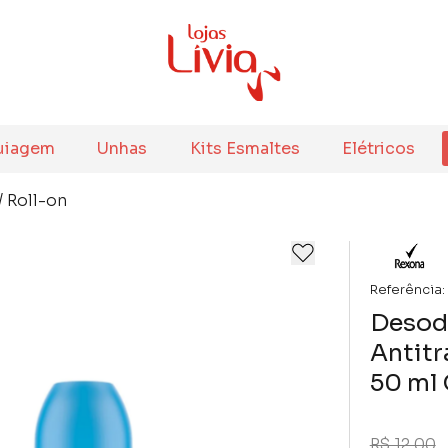
uiagem
Unhas
Kits Esmaltes
Elétricos
/
Roll-on
Referência:
Desod
Antitr
50 ml 
R$ 12,00