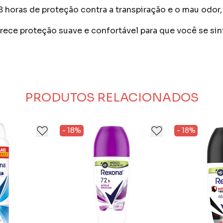
8 horas de proteção contra a transpiração e o mau odor
erece proteção suave e confortável para que você se si
al para que você consiga ir além dos seus limites.
rfeiçoadas para que você se movimente sem preocupaç
or proteção contra o suor e o mau odor, porque, afinal
PRODUTOS RELACIONADOS
- 18%
- 18%