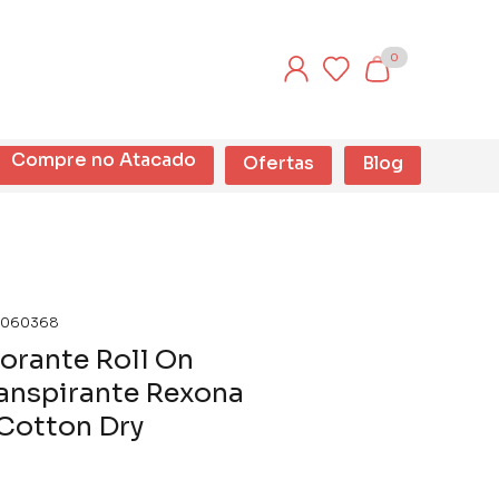
0
Compre no Atacado
Ofertas
Blog
060368
orante Roll On
anspirante Rexona
Cotton Dry