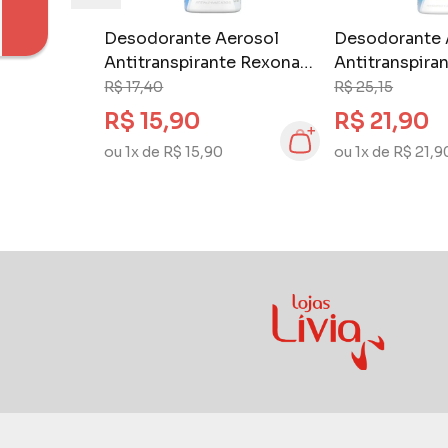
Desodorante Aerosol
Desodorante 
Antitranspirante Rexona
Antitranspira
150 ml Cotton Dry
250 ml Leve 
R$ 17,40
R$ 25,15
Menos Cotton
R$ 15,90
R$ 21,90
ou 1x de R$ 15,90
ou 1x de R$ 21,9