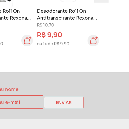
 Roll On
Desodorante Roll On
ante Rexona
Antitranspirante Rexona
cterial +
50 ml Bamboo & Aloe Vera
R$ 10,70
R$ 9,90
90
ou 1x de R$ 9,90
ENVIAR