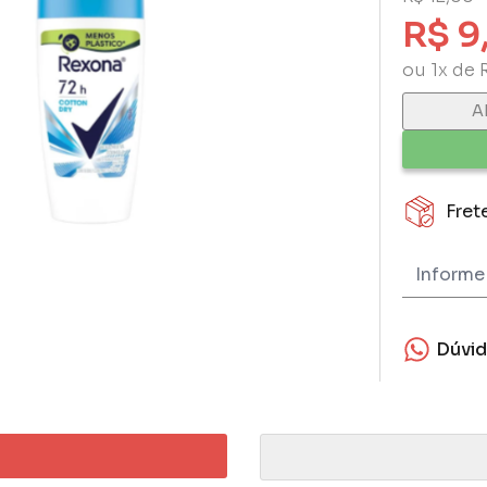
R$ 9
ou 1x de 
A
Fret
Dúvi