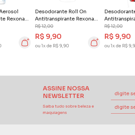
Aerosol
Desodorante Roll On
Desodorante
nte Rexona
Antitranspirante Rexona
Antitranspir
Mais Pague
50 ml Active Motion
50 ml Antiba
R$ 12,00
R$ 12,00
 Dry
Invisible
R$ 9,90
R$ 9,90
0
ou 1x de R$ 9,90
ou 1x de R$ 9,
ASSINE NOSSA
NEWSLETTER
Saiba tudo sobre beleza e
maquiagens