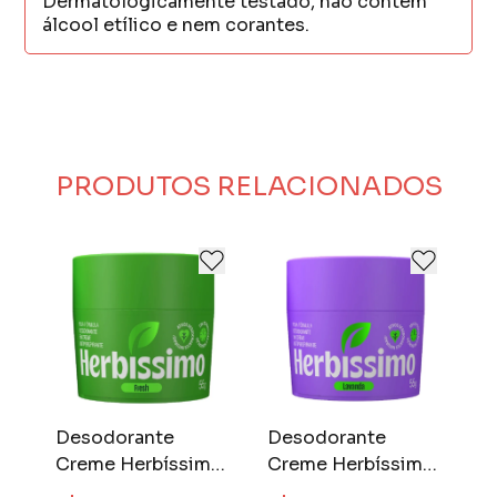
Dermatologicamente testado, não contém
álcool etílico e nem corantes.
PRODUTOS RELACIONADOS
Desodorante
Desodorante
D
o
Creme Herbíssimo
Creme Herbíssimo
C
55 gr Fresh
55 gr Lavanda
5