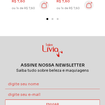
R$ 7,60
R$ 7,60
R
ou 1x de R$ 7,60
ou 1x de R$ 7,60
ou
ASSINE NOSSA NEWSLETTER
Saiba tudo sobre beleza e maquiagens
ENVIAR