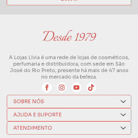
A Lojas Lívia é uma rede de lojas de cosméticos,
perfumaria e distribuidora, com sede em São
José do Rio Preto, presente há mais de 47 anos
no mercado da beleza.
SOBRE NÓS
Quem Somos
AJUDA E SUPORTE
Compra Segura
Nosso Aplicativo
Como Comprar
ATENDIMENTO
Trocas e Devoluções
Nossas Lojas
Fale por WhatsApp