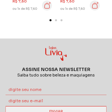
R$ 7,60
R$ 7,60
R
ou 1x de R$ 7,60
ou 1x de R$ 7,60
ou
ASSINE NOSSA NEWSLETTER
Saiba tudo sobre beleza e maquiagens
ENVIAR