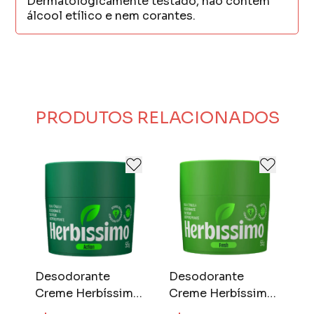
Dermatologicamente testado, não contém
álcool etílico e nem corantes.
PRODUTOS RELACIONADOS
Desodorante
Desodorante
D
Creme Herbíssimo
Creme Herbíssimo
C
55 gr Action
55 gr Fresh
5