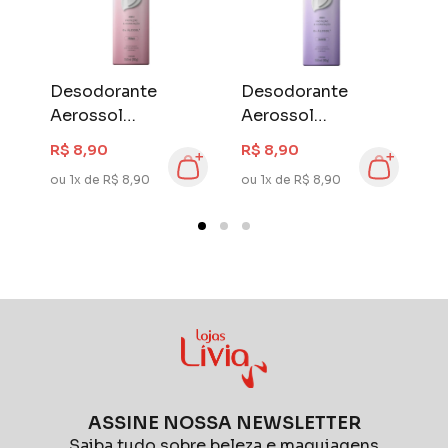
Desodorante
Desodorante
D
Aerossol
Aerossol
A
Herbíssimo Care
Herbíssimo Care
H
R$ 8,90
R$ 8,90
R
150 ml Hibisco
150 ml Lavanda
1
ou 1x de R$ 8,90
ou 1x de R$ 8,90
ou
ASSINE NOSSA NEWSLETTER
Saiba tudo sobre beleza e maquiagens