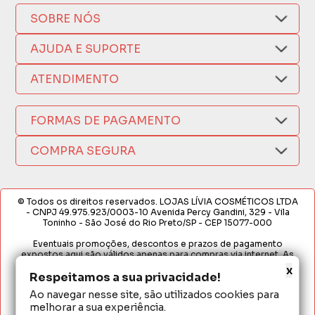
SOBRE NÓS
Quem Somos
AJUDA E SUPORTE
Compra Segura
Nosso Aplicativo
Como Comprar
ATENDIMENTO
Trocas e Devoluções
Nossas Lojas
Fale por WhatsApp
Formas de Pagamento
Política de Privacidade
FORMAS DE PAGAMENTO
Fretes e Entregas
(17) 3209-9595
Fabricantes
sacweb@lojaslivia.com.br
COMPRA SEGURA
Termos de Compra e Venda
© Todos os direitos reservados. LOJAS LÍVIA COSMÉTICOS LTDA
- CNPJ 49.975.923/0003-10 Avenida Percy Gandini, 329 - Vila
Toninho - São José do Rio Preto/SP - CEP 15077-000
Eventuais promoções, descontos e prazos de pagamento
expostos aqui são válidos apenas para compras via internet. As
fotos, textos e layout aqui veiculados são de propriedade da
x
Loja. É proibida a utilização total ou parcial sem nossa autorização.
Respeitamos a sua privacidade!
Ao navegar nesse site, são utilizados cookies para
Em caso de divergência de preços no site, o valor válido é o do
melhorar a sua experiência.
Carrinho de Compras. Preços e condições de pagamento