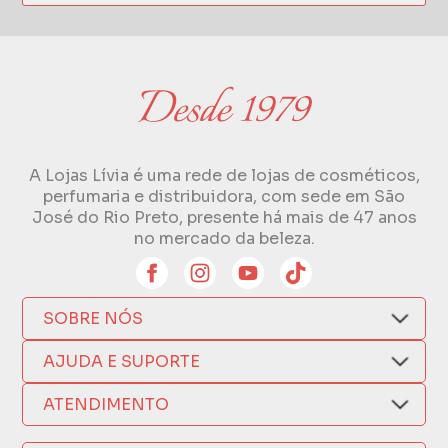
A Lojas Lívia é uma rede de lojas de cosméticos,
perfumaria e distribuidora, com sede em São
José do Rio Preto, presente há mais de 47 anos
no mercado da beleza.
SOBRE NÓS
Quem Somos
AJUDA E SUPORTE
Compra Segura
Nosso Aplicativo
Como Comprar
ATENDIMENTO
Trocas e Devoluções
Nossas Lojas
Fale por WhatsApp
Formas de Pagamento