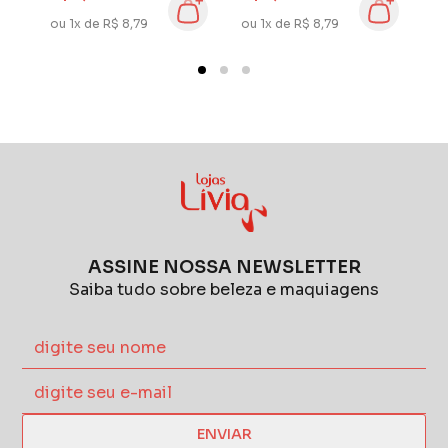
ou 1x de R$ 8,79
ou 1x de R$ 8,90
ou
ASSINE NOSSA NEWSLETTER
Saiba tudo sobre beleza e maquiagens
ENVIAR