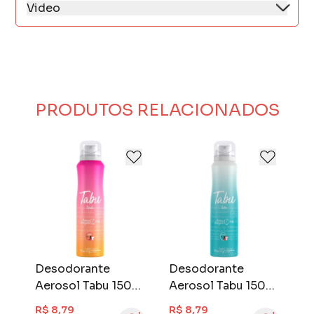
Video
PRODUTOS RELACIONADOS
Desodorante
Desodorante
D
Aerosol Tabu 150
Aerosol Tabu 150
A
ml Livre
ml Zen
m
R$ 8,79
R$ 8,90
R