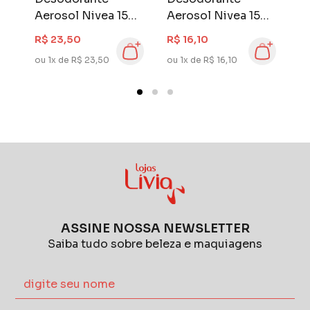
Aerosol Nivea 150
Aerosol Nivea 150
A
ch
ml Derma Protect
ml Pearl Beauty
m
R$ 23,50
R$ 16,10
R
Clinical
ou 1x de R$ 23,50
ou 1x de R$ 16,10
ou
ASSINE NOSSA NEWSLETTER
Saiba tudo sobre beleza e maquiagens