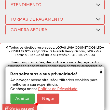
Nosso Aplicativo
Como Comprar
ATENDIMENTO
Trocas e Devoluções
Nossas Lojas
Fale por WhatsApp
Formas de Pagamento
Política de Privacidade
FORMAS DE PAGAMENTO
Fretes e Entregas
(17) 3209-9595
Fabricantes
sacweb@lojaslivia.com.br
COMPRA SEGURA
Termos de Compra e Venda
© Todos os direitos reservados. LOJAS LÍVIA COSMÉTICOS LTDA
- CNPJ 49.975.923/0003-10 Avenida Percy Gandini, 329 - Vila
Toninho - São José do Rio Preto/SP - CEP 15077-000
Eventuais promoções, descontos e prazos de pagamento
expostos aqui são válidos apenas para compras via internet. As
fotos, textos e layout aqui veiculados são de propriedade da
x
Loja. É proibida a utilização total ou parcial sem nossa autorização.
Respeitamos a sua privacidade!
Ao navegar nesse site, são utilizados cookies para
Em caso de divergência de preços no site, o valor válido é o do
melhorar a sua experiência.
Carrinho de Compras. Preços e condições de pagamento
exclusivos para compras via internet. Ofertas válidas até o
Conheça nossa
Política de Privacidade
.
término de nossos estoques para internet. Vendas sujeitas à
análise e confirmação de dados.
Aceitar
Negar