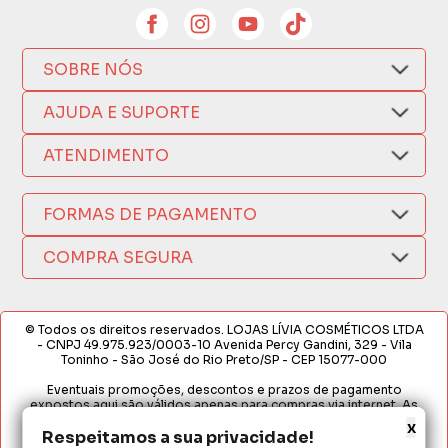
SOBRE NÓS
Quem Somos
AJUDA E SUPORTE
Compra Segura
Nosso Aplicativo
Como Comprar
ATENDIMENTO
Trocas e Devoluções
Nossas Lojas
Fale por WhatsApp
Formas de Pagamento
Política de Privacidade
FORMAS DE PAGAMENTO
Fretes e Entregas
(17) 3209-9595
Fabricantes
sacweb@lojaslivia.com.br
COMPRA SEGURA
Termos de Compra e Venda
© Todos os direitos reservados. LOJAS LÍVIA COSMÉTICOS LTDA
- CNPJ 49.975.923/0003-10 Avenida Percy Gandini, 329 - Vila
Toninho - São José do Rio Preto/SP - CEP 15077-000
Eventuais promoções, descontos e prazos de pagamento
expostos aqui são válidos apenas para compras via internet. As
fotos, textos e layout aqui veiculados são de propriedade da
x
Loja. É proibida a utilização total ou parcial sem nossa autorização.
Respeitamos a sua privacidade!