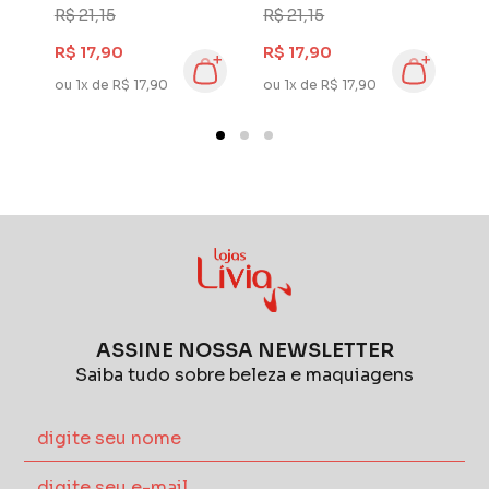
Antitranspirante
Antitranspirante
A
R$ 21,15
R$ 21,15
R$
0
Dove Go Fresh 150
Dove Go Fresh 150
D
R$ 17,90
R$ 17,90
R
na
ml Amora e Flor de
ml Pepino e Chá
m
ou 1x de R$ 17,90
ou 1x de R$ 17,90
ou
Lótus
Verde
ASSINE NOSSA NEWSLETTER
Saiba tudo sobre beleza e maquiagens