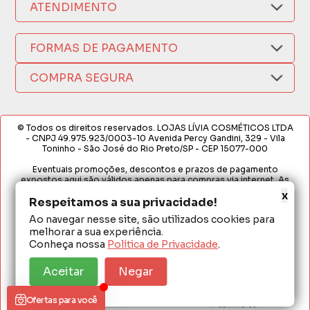
Como Comprar
ATENDIMENTO
Trocas e Devoluções
Nossas Lojas
Fale por WhatsApp
Formas de Pagamento
Política de Privacidade
FORMAS DE PAGAMENTO
Fretes e Entregas
(17) 3209-9595
Fabricantes
sacweb@lojaslivia.com.br
COMPRA SEGURA
Termos de Compra e Venda
© Todos os direitos reservados. LOJAS LÍVIA COSMÉTICOS LTDA
- CNPJ 49.975.923/0003-10 Avenida Percy Gandini, 329 - Vila
Toninho - São José do Rio Preto/SP - CEP 15077-000
Eventuais promoções, descontos e prazos de pagamento
expostos aqui são válidos apenas para compras via internet. As
fotos, textos e layout aqui veiculados são de propriedade da
x
Loja. É proibida a utilização total ou parcial sem nossa autorização.
Respeitamos a sua privacidade!
Ao navegar nesse site, são utilizados cookies para
Em caso de divergência de preços no site, o valor válido é o do
melhorar a sua experiência.
Carrinho de Compras. Preços e condições de pagamento
exclusivos para compras via internet. Ofertas válidas até o
Conheça nossa
Política de Privacidade
.
término de nossos estoques para internet. Vendas sujeitas à
análise e confirmação de dados.
Aceitar
Negar