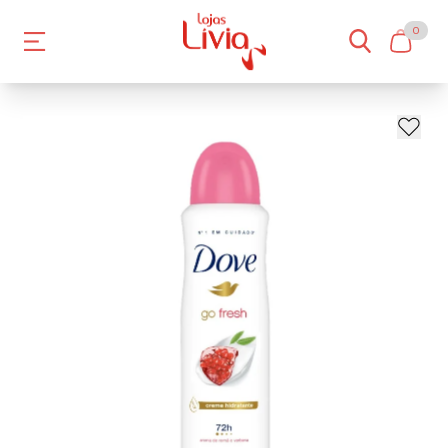
0
- 15%