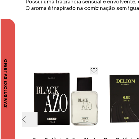
Possui uma fragrância sensual e envolvente, 
O aroma é inspirado na combinação sem igual
A marca Aromática atua no mercado há mais 
de qualidade, pensando na plena satisfação 
Todas as etapas são realizadas de forma extr
máximo cuidado e atenção.
Seu objetivo é satisfazer seus clientes e pr
acompanhar por toda a vida.