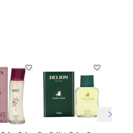
maria, trabalham buscando rígidos padrões
té a seleção de matérias primas, mantendo o
idade, para gravar momentos especiais e