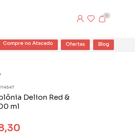
0
Compre no Atacado
Ofertas
Blog
114547
lônia Delion Red &
00 ml
8,30