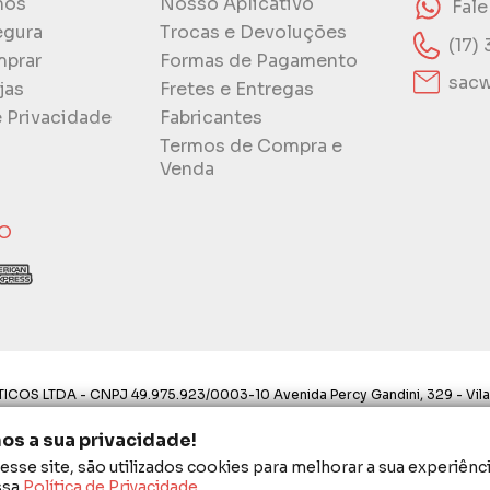
mos
Nosso Aplicativo
Fal
egura
Trocas e Devoluções
(17)
prar
Formas de Pagamento
sacw
jas
Fretes e Entregas
e Privacidade
Fabricantes
Termos de Compra e
Venda
O
ICOS LTDA - CNPJ 49.975.923/0003-10 Avenida Percy Gandini, 329 - Vila
ostos aqui são válidos apenas para compras via internet. As fotos, text
s a sua privacidade!
proibida a utilização total ou parcial sem nossa autorização.
sse site, são utilizados cookies para melhorar a sua experiênci
é o do Carrinho de Compras. Preços e condições de pagamento exclusivos p
ssa
Política de Privacidade
.