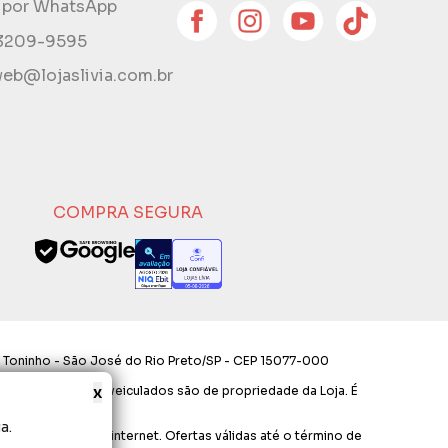
e por WhatsApp
 3209-9595
eb@lojaslivia.com.br
COMPRA SEGURA
 Toninho - São José do Rio Preto/SP - CEP 15077-000
x
os e layout aqui veiculados são de propriedade da Loja. É
a.
ara compras via internet. Ofertas válidas até o término de