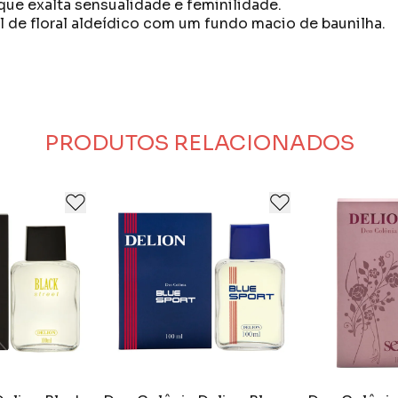
que exalta sensualidade e feminilidade.
 de floral aldeídico com um fundo macio de baunilha.
de 20 anos elaborando produtos cosméticos e de perfu
do seu consumidor.
emamente criteriosa, desde a escolha das fragrâncias a
oporcionar aromas especiais, sofisticados e de alta qual
PRODUTOS RELACIONADOS