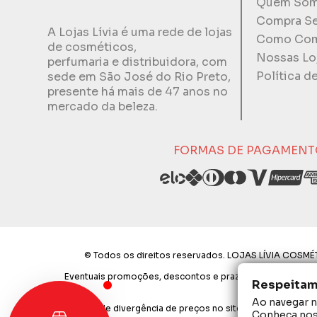
Quem So
Compra S
A Lojas Lívia é uma rede de lojas
Como Com
de cosméticos,
Nossas Lo
perfumaria e distribuidora, com
Política d
sede em São José do Rio Preto,
presente há mais de 47 anos no
mercado da beleza.
FORMAS DE PAGAMENT
© Todos os direitos reservados. LOJAS LÍVIA COSMÉT
Eventuais promoções, descontos e prazos de pagamento exp
Respeitamo
Ao navegar ne
Em caso de divergência de preços no site, o valor válido 
Conheça no