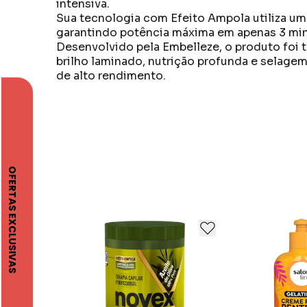
intensiva.
Sua tecnologia com Efeito Ampola utiliza um 
garantindo potência máxima em apenas 3 mi
Desenvolvido pela Embelleze, o produto foi t
brilho laminado, nutrição profunda e selagem
de alto rendimento.
Hidratação Extrema: Reposição de umidade aos
A Embelleze é uma empresa brasileira reconhe
luminosidade. Selagem dos Fios: Ajuda a man
Acreditamos na mulher como porta da vida, ch