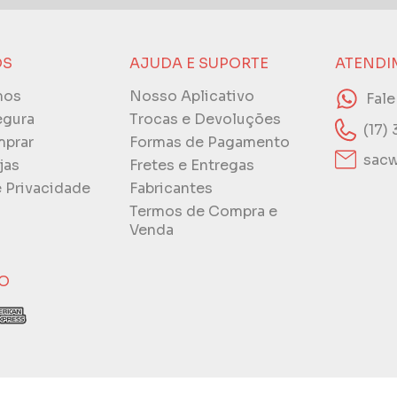
ÓS
AJUDA E SUPORTE
ATENDI
mos
Nosso Aplicativo
Fal
egura
Trocas e Devoluções
(17)
prar
Formas de Pagamento
sacw
jas
Fretes e Entregas
e Privacidade
Fabricantes
Termos de Compra e
Venda
O