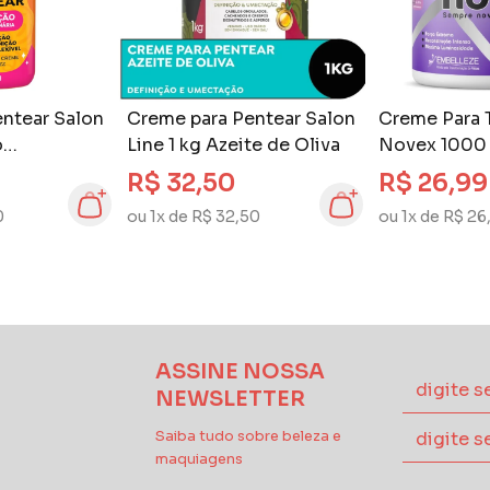
ntear Salon
Creme para Pentear Salon
Creme Para 
o
Line 1 kg Azeite de Oliva
Novex 1000 
a 300 gr
Hialurônico
R$ 32,50
R$ 26,99
eme Para
0
ou 1x de R$ 32,50
ou 1x de R$ 26
ASSINE NOSSA
NEWSLETTER
Saiba tudo sobre beleza e
maquiagens