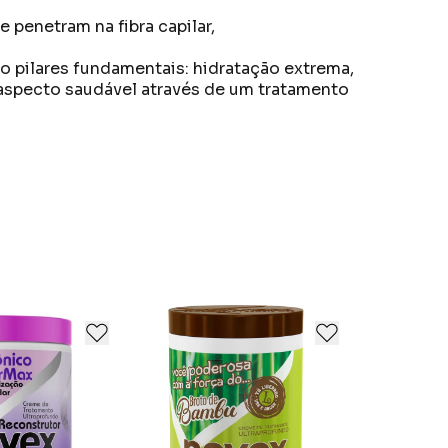
penetram na fibra capilar,
ro pilares fundamentais: hidratação extrema,
m aspecto saudável através de um tratamento
lho Laminado: Melhora o aspecto visual e
ida das mulheres por meio da beleza.
m apenas 3 minutos.
e sua história — a beleza de criar a vida.