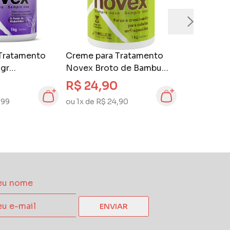
Tratamento
Creme para Tratamento
gr
Novex Broto de Bambu
 PowerMax
1kg
R$ 24,90
,99
ou 1x de R$ 24,90
ENVIAR