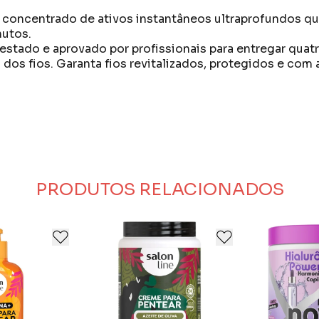
concentrado de ativos instantâneos ultraprofundos que 
nutos.
estado e aprovado por profissionais para entregar quat
 dos fios. Garanta fios revitalizados, protegidos e co
 fios. Nutrição Profunda: Terapia nutritiva capilar. Bri
cida nacional e internacionalmente por transformar a v
ter a integridade da fibra. Rapidez: Potência máxima e
eia de sonhos, que traz em seus cabelos sua identidade 
PRODUTOS RELACIONADOS