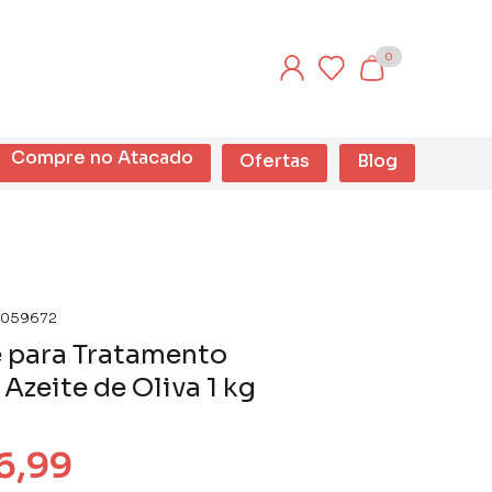
0
Compre no Atacado
Ofertas
Blog
059672
 para Tratamento
Azeite de Oliva 1 kg
6,99