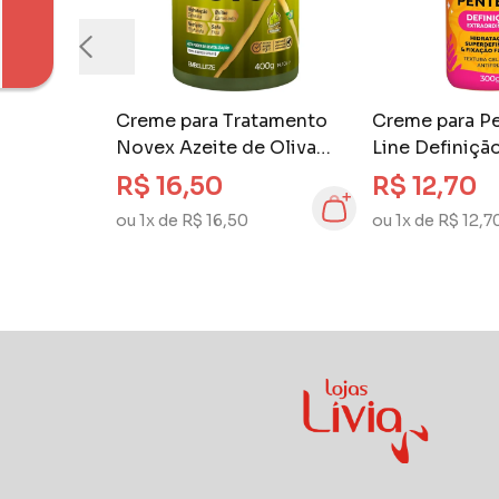
Creme para Tratamento
Creme para Pe
Novex Azeite de Oliva
Line Definiçã
400g
Extraordinári
R$ 16,50
R$ 12,70
Gelatina + Cr
ou 1x de R$ 16,50
ou 1x de R$ 12,7
Pentear