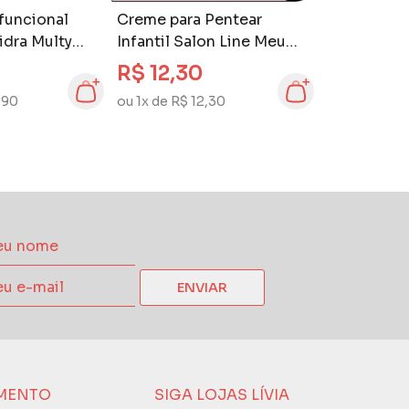
funcional
Creme para Pentear
idra Multy
Infantil Salon Line Meu
Lisinho Kids 250 ml
R$ 12,30
Salada de Frutas
,90
ou 1x de R$ 12,30
ENVIAR
MENTO
SIGA LOJAS LÍVIA