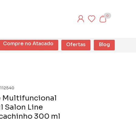
0
Compre no Atacado
Ofertas
Blog
112540
 Multifuncional
il Salon Line
cachinho 300 ml