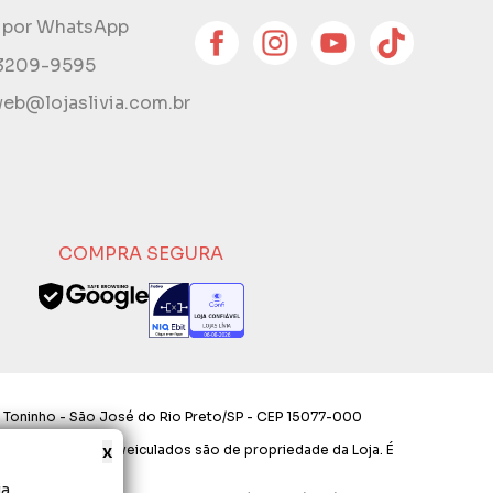
e por WhatsApp
 3209-9595
eb@lojaslivia.com.br
COMPRA SEGURA
 Toninho - São José do Rio Preto/SP - CEP 15077-000
x
os e layout aqui veiculados são de propriedade da Loja. É
a.