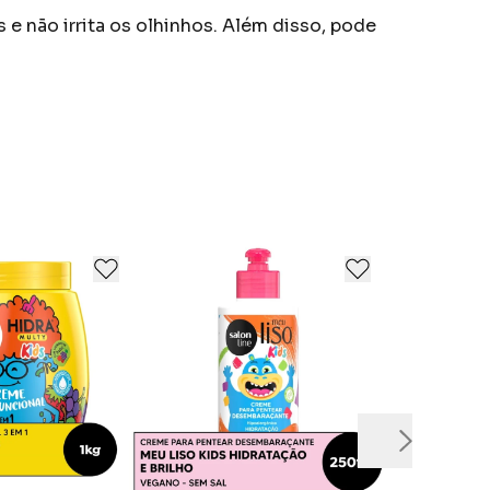
 não irrita os olhinhos. Além disso, pode
 tipo de pele precisa de um cuidado especial.
todos os dias.
a hora de se transformar na versão mais