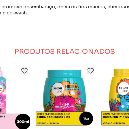
romove desembaraço, deixa os fios macios, cheirosos e
 e co-wash.
bem que cada pessoa é única e cada textura de cabelo ou
ar o novo, a descoberta e a mudança.
ser e é por isso que incentivam você a se redescobrir 
onhecer do que se cuida e eles conhecem.
curando entender o que você quer e o que você busca n
PRODUTOS RELACIONADOS