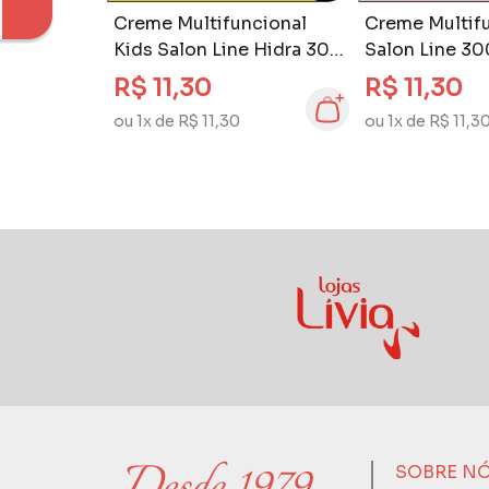
Creme Multifuncional
Creme Multif
Kids Salon Line Hidra 300
Salon Line 30
ml 4 em 1
Kids
R$ 11,30
R$ 11,30
ou 1x de R$ 11,30
ou 1x de R$ 11,3
SOBRE N