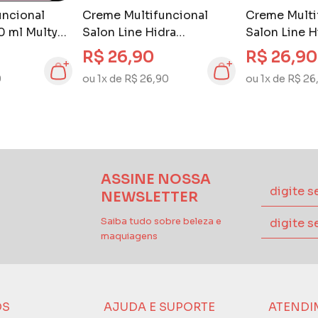
uncional
Creme Multifuncional
Creme Multi
0 ml Multy
Salon Line Hidra
Salon Line H
Cachinhos Kids 1 Kg
Kids 1 kg
R$ 26,90
R$ 26,90
0
ou 1x de R$ 26,90
ou 1x de R$ 26
ASSINE NOSSA
NEWSLETTER
Saiba tudo sobre beleza e
maquiagens
ÓS
AJUDA E SUPORTE
ATENDI