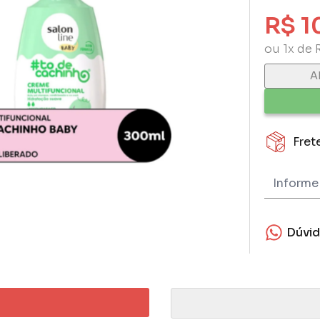
R$ 1
ou 1x de 
A
Fret
Dúvi