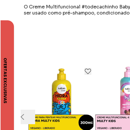
O Creme Multifuncional #todecachinho Baby p
ser usado como pré-shampoo, condicionador
A Salon Line valoriza as belezas, por isso sa
A empresa existe com o propósito de encoraj
Acreditam que cada pessoa pode ser o que qui
Para cuidar de todas as belezas é preciso c
Para isso estamos sempre perto de você, pro
linda de si.