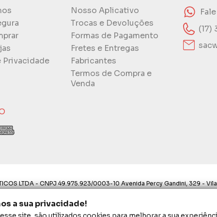
mos
Nosso Aplicativo
Fal
egura
Trocas e Devoluções
(17)
prar
Formas de Pagamento
sacw
jas
Fretes e Entregas
e Privacidade
Fabricantes
Termos de Compra e
Venda
O
ICOS LTDA - CNPJ 49.975.923/0003-10 Avenida Percy Gandini, 329 - Vila
ostos aqui são válidos apenas para compras via internet. As fotos, text
s a sua privacidade!
proibida a utilização total ou parcial sem nossa autorização.
sse site, são utilizados cookies para melhorar a sua experiênci