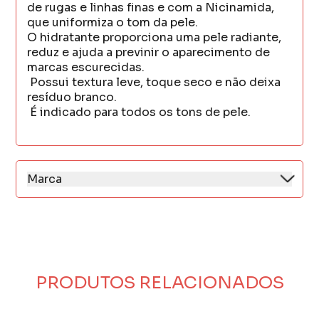
de rugas e linhas finas e com a Nicinamida,
que uniformiza o tom da pele.
O hidratante proporciona uma pele radiante,
reduz e ajuda a previnir o aparecimento de
marcas escurecidas.
Possui textura leve, toque seco e não deixa
resíduo branco.
É indicado para todos os tons de pele.
Marca
Presente no mercado há mais de 50 anos,
Monange é uma marca símbolo de tradição
no Brasil.
Tem como principal preocupação garantir a
beleza e entender a mulher brasileira, estando
presente no seu dia a dia.
PRODUTOS RELACIONADOS
Desde 1965, a Monange se identifica com a
mulher brasileira para entender as suas
necessidades e cuidar de cada uma delas.