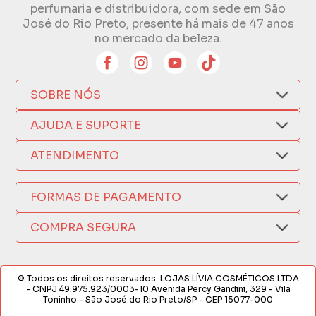
perfumaria e distribuidora, com sede em São
José do Rio Preto, presente há mais de 47 anos
no mercado da beleza.
SOBRE NÓS
Quem Somos
AJUDA E SUPORTE
Compra Segura
Nosso Aplicativo
Como Comprar
ATENDIMENTO
Trocas e Devoluções
Nossas Lojas
Fale por WhatsApp
Formas de Pagamento
Política de Privacidade
FORMAS DE PAGAMENTO
Fretes e Entregas
(17) 3209-9595
Fabricantes
sacweb@lojaslivia.com.br
COMPRA SEGURA
Termos de Compra e Venda
© Todos os direitos reservados. LOJAS LÍVIA COSMÉTICOS LTDA
- CNPJ 49.975.923/0003-10 Avenida Percy Gandini, 329 - Vila
Toninho - São José do Rio Preto/SP - CEP 15077-000