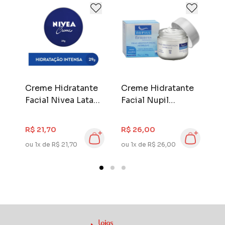
e
Creme Hidratante
Creme Hidratante
D
80
Facial Nivea Lata
Facial Nupil
C
29 gr
Firmness FPS 15 50
5
R$
gr Antirrugas
H
R$ 21,70
R$ 26,00
R$
ou 1x de R$ 21,70
ou 1x de R$ 26,00
ou