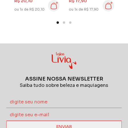
R$ 20,10
R$ 17,90
R
Vitamina C
ou 1x de R$ 20,10
ou 1x de R$ 17,90
ou
ASSINE NOSSA NEWSLETTER
Saiba tudo sobre beleza e maquiagens
ENVIAR