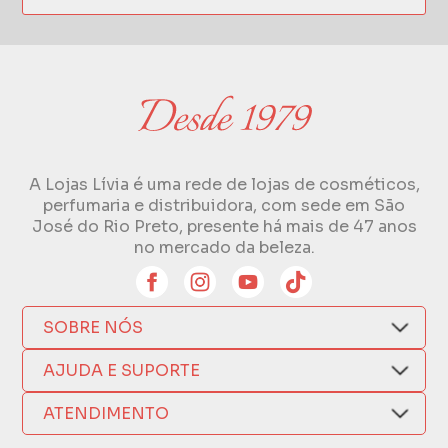
A Lojas Lívia é uma rede de lojas de cosméticos,
perfumaria e distribuidora, com sede em São
José do Rio Preto, presente há mais de 47 anos
no mercado da beleza.
SOBRE NÓS
Quem Somos
AJUDA E SUPORTE
Compra Segura
Nosso Aplicativo
Como Comprar
ATENDIMENTO
Trocas e Devoluções
Nossas Lojas
Fale por WhatsApp