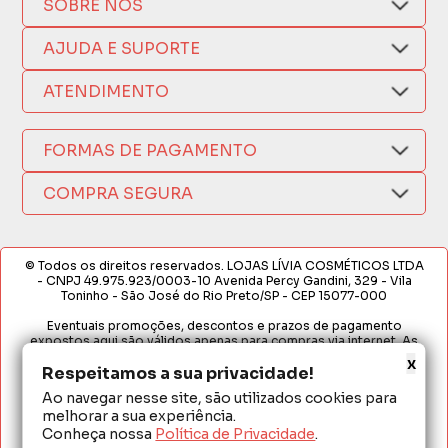
SOBRE NÓS
Quem Somos
AJUDA E SUPORTE
Compra Segura
Nosso Aplicativo
Como Comprar
ATENDIMENTO
Trocas e Devoluções
Nossas Lojas
Fale por WhatsApp
Formas de Pagamento
Política de Privacidade
FORMAS DE PAGAMENTO
Fretes e Entregas
(17) 3209-9595
Fabricantes
sacweb@lojaslivia.com.br
COMPRA SEGURA
Termos de Compra e Venda
© Todos os direitos reservados. LOJAS LÍVIA COSMÉTICOS LTDA
- CNPJ 49.975.923/0003-10 Avenida Percy Gandini, 329 - Vila
Toninho - São José do Rio Preto/SP - CEP 15077-000
Eventuais promoções, descontos e prazos de pagamento
expostos aqui são válidos apenas para compras via internet. As
fotos, textos e layout aqui veiculados são de propriedade da
x
Loja. É proibida a utilização total ou parcial sem nossa autorização.
Respeitamos a sua privacidade!
Ao navegar nesse site, são utilizados cookies para
Em caso de divergência de preços no site, o valor válido é o do
melhorar a sua experiência.
Carrinho de Compras. Preços e condições de pagamento
exclusivos para compras via internet. Ofertas válidas até o
Conheça nossa
Política de Privacidade
.
término de nossos estoques para internet. Vendas sujeitas à