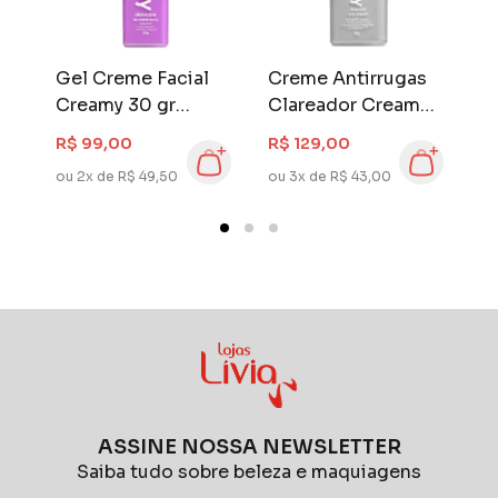
Gel Creme Facial
Creme Antirrugas
C
Creamy 30 gr
Clareador Creamy
p
l
Retinol
Eye Cream 15 gr
R
R$ 99,00
R$ 129,00
R
15
ou 2x de R$ 49,50
ou 3x de R$ 43,00
ou
ASSINE NOSSA NEWSLETTER
Saiba tudo sobre beleza e maquiagens