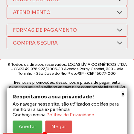
Compra Segura
Nosso Aplicativo
Como Comprar
ATENDIMENTO
Trocas e Devoluções
Nossas Lojas
Fale por WhatsApp
Formas de Pagamento
Política de Privacidade
FORMAS DE PAGAMENTO
Fretes e Entregas
(17) 3209-9595
Fabricantes
sacweb@lojaslivia.com.br
COMPRA SEGURA
Termos de Compra e Venda
© Todos os direitos reservados. LOJAS LÍVIA COSMÉTICOS LTDA
- CNPJ 49.975.923/0003-10 Avenida Percy Gandini, 329 - Vila
Toninho - São José do Rio Preto/SP - CEP 15077-000
Eventuais promoções, descontos e prazos de pagamento
expostos aqui são válidos apenas para compras via internet. As
fotos, textos e layout aqui veiculados são de propriedade da
x
Loja. É proibida a utilização total ou parcial sem nossa autorização.
Respeitamos a sua privacidade!
Ao navegar nesse site, são utilizados cookies para
Em caso de divergência de preços no site, o valor válido é o do
melhorar a sua experiência.
Carrinho de Compras. Preços e condições de pagamento
exclusivos para compras via internet. Ofertas válidas até o
Conheça nossa
Política de Privacidade
.
término de nossos estoques para internet. Vendas sujeitas à
análise e confirmação de dados.
Aceitar
Negar