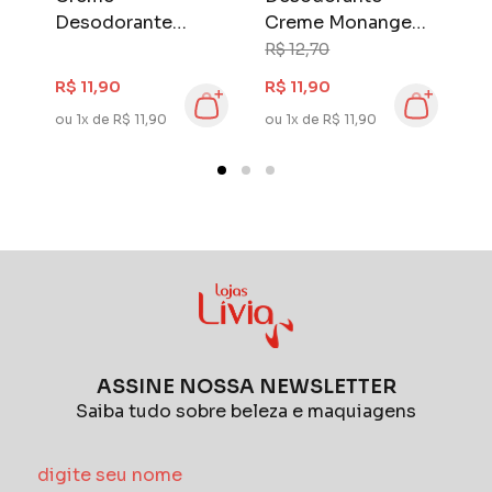
Desodorante
Creme Monange
C
Herbissímo Care
50 gr Bisnaga
5
R$ 12,70
R$
Bisnaga 55 gr Rosa
Hidratante
R
R$ 11,90
R$ 11,90
R$
Mosqueta e
ou 1x de R$ 11,90
ou 1x de R$ 11,90
ou
Niacinamida
ASSINE NOSSA NEWSLETTER
Saiba tudo sobre beleza e maquiagens