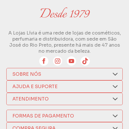
A Lojas Lívia é uma rede de lojas de cosméticos,
perfumaria e distribuidora, com sede em São
José do Rio Preto, presente há mais de 47 anos
no mercado da beleza.
SOBRE NÓS
Quem Somos
AJUDA E SUPORTE
Compra Segura
Nosso Aplicativo
Como Comprar
ATENDIMENTO
Trocas e Devoluções
Nossas Lojas
Fale por WhatsApp
Formas de Pagamento
Política de Privacidade
FORMAS DE PAGAMENTO
Fretes e Entregas
(17) 3209-9595
Fabricantes
sacweb@lojaslivia.com.br
COMPRA SEGURA