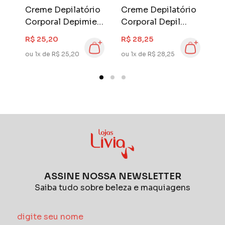
o
Creme Depilatório
Creme Depilatório
C
l
Corporal Depimiel
Corporal Depil
C
120 gr Sensitive
Bella 100 gr Aloe
H
R$ 25,20
R$ 28,25
R
Vera
ou 1x de R$ 25,20
ou 1x de R$ 28,25
ou
ASSINE NOSSA NEWSLETTER
Saiba tudo sobre beleza e maquiagens