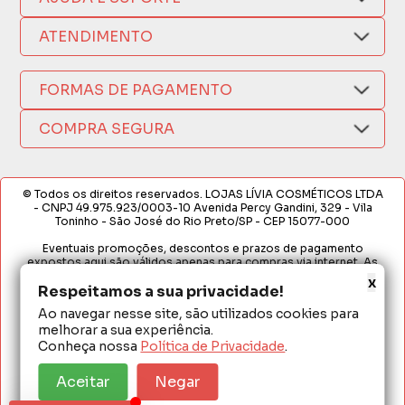
Compra Segura
Nosso Aplicativo
Como Comprar
ATENDIMENTO
Trocas e Devoluções
Nossas Lojas
Fale por WhatsApp
Formas de Pagamento
Política de Privacidade
FORMAS DE PAGAMENTO
Fretes e Entregas
(17) 3209-9595
Fabricantes
sacweb@lojaslivia.com.br
COMPRA SEGURA
Termos de Compra e Venda
© Todos os direitos reservados. LOJAS LÍVIA COSMÉTICOS LTDA
- CNPJ 49.975.923/0003-10 Avenida Percy Gandini, 329 - Vila
Toninho - São José do Rio Preto/SP - CEP 15077-000
Eventuais promoções, descontos e prazos de pagamento
expostos aqui são válidos apenas para compras via internet. As
fotos, textos e layout aqui veiculados são de propriedade da
x
Loja. É proibida a utilização total ou parcial sem nossa autorização.
Respeitamos a sua privacidade!
Ao navegar nesse site, são utilizados cookies para
Em caso de divergência de preços no site, o valor válido é o do
melhorar a sua experiência.
Carrinho de Compras. Preços e condições de pagamento
exclusivos para compras via internet. Ofertas válidas até o
Conheça nossa
Política de Privacidade
.
término de nossos estoques para internet. Vendas sujeitas à
análise e confirmação de dados.
Aceitar
Negar