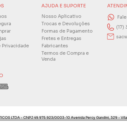
ÓS
AJUDA E SUPORTE
ATENDI
mos
Nosso Aplicativo
Fal
egura
Trocas e Devoluções
(17)
prar
Formas de Pagamento
sacw
jas
Fretes e Entregas
e Privacidade
Fabricantes
Termos de Compra e
Venda
O
ICOS LTDA - CNPJ 49.975.923/0003-10 Avenida Percy Gandini, 329 - Vila
ostos aqui são válidos apenas para compras via internet. As fotos, text