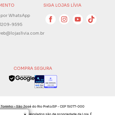
MENTO
SIGA LOJAS LÍVIA
e por WhatsApp
 3209-9595
eb@lojaslivia.com.br
COMPRA SEGURA
 Toninho - São José do Rio Preto/SP - CEP 15077-000
x
os e layout aqui veiculados são de propriedade da Loja. É