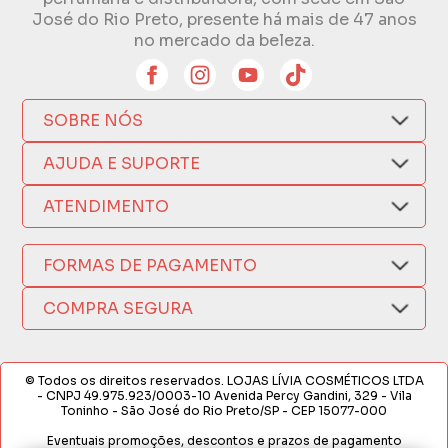
José do Rio Preto, presente há mais de 47 anos
no mercado da beleza.
SOBRE NÓS
Quem Somos
AJUDA E SUPORTE
Compra Segura
Nosso Aplicativo
Como Comprar
ATENDIMENTO
Trocas e Devoluções
Nossas Lojas
Fale por WhatsApp
Formas de Pagamento
Política de Privacidade
FORMAS DE PAGAMENTO
Fretes e Entregas
(17) 3209-9595
Fabricantes
sacweb@lojaslivia.com.br
COMPRA SEGURA
Termos de Compra e Venda
© Todos os direitos reservados. LOJAS LÍVIA COSMÉTICOS LTDA
- CNPJ 49.975.923/0003-10 Avenida Percy Gandini, 329 - Vila
Toninho - São José do Rio Preto/SP - CEP 15077-000
Eventuais promoções, descontos e prazos de pagamento