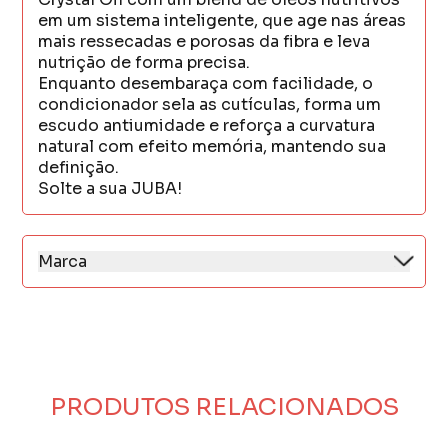
em um sistema inteligente, que age nas áreas
mais ressecadas e porosas da fibra e leva
nutrição de forma precisa.
Enquanto desembaraça com facilidade, o
condicionador sela as cutículas, forma um
escudo antiumidade e reforça a curvatura
natural com efeito memória, mantendo sua
definição.
Solte a sua JUBA!
Marca
A Widi Care nasceu com o propósito de
transformar a relação das pessoas com seus
cabelos, acreditando que todo fio merece
cuidado, respeito e liberdade para ser o que
quiser.
Desde o início, a marca constrói sua
PRODUTOS RELACIONADOS
trajetória com pesquisa, inovação e paixão
pela beleza real, desenvolvendo fórmulas