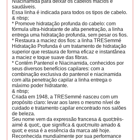
Niacinamida para deixar os cabelos macios e
saudáveis.
Essa linha é indicada para todos os tipos de cabelo.
& nbsp;
* Promove hidratação profunda do cabelo: com
fórmula ultra-hidratante de alta penetração, a linha
entrega uma hidratação profunda, sem pesar os fios.
* Restaura a maciez dos fios: a linha TRESemmé
Hidratação Profunda é um tratamento de hidratação
superior que restaura de forma eficaz e instantânea
a maciez e toque suave das fibras.
* Contém Pantenol e Niacinamida, conhecidos por
seus diversos benefícios capilares: com a
combinação exclusiva do pantenol e niacinamida
com alta penetração capilar a linha entrega o
máximo poder hidratante.
& nbsp;
Criada em 1948, a TRESemmé nasceu com um
propósito claro: levar aos lares o mesmo nível de
cuidado e tratamento capilar encontrado nos salões
de beleza.
Seu nome vem da expressão francesa & quot;très-
aimé & quot;, que significa & quot;muito amado &
quot; e essa é a essência da marca até hoje.
Reconhecida mundialmente por sua performance