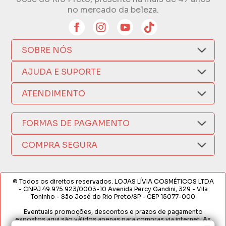
no mercado da beleza.
SOBRE NÓS
Quem Somos
AJUDA E SUPORTE
Compra Segura
Nosso Aplicativo
Como Comprar
ATENDIMENTO
Trocas e Devoluções
Nossas Lojas
Fale por WhatsApp
Formas de Pagamento
Política de Privacidade
FORMAS DE PAGAMENTO
Fretes e Entregas
(17) 3209-9595
Fabricantes
sacweb@lojaslivia.com.br
COMPRA SEGURA
Termos de Compra e Venda
© Todos os direitos reservados. LOJAS LÍVIA COSMÉTICOS LTDA
- CNPJ 49.975.923/0003-10 Avenida Percy Gandini, 329 - Vila
Toninho - São José do Rio Preto/SP - CEP 15077-000
Eventuais promoções, descontos e prazos de pagamento
expostos aqui são válidos apenas para compras via internet. As