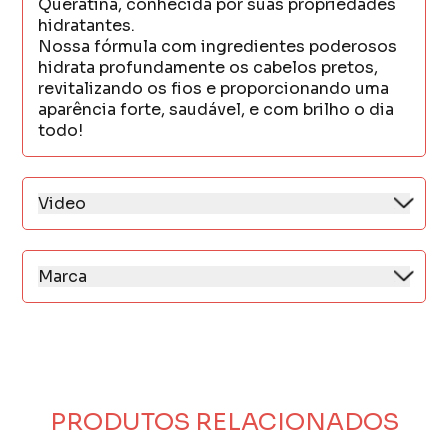
Queratina, conhecida por suas propriedades
hidratantes.
Nossa fórmula com ingredientes poderosos
hidrata profundamente os cabelos pretos,
revitalizando os fios e proporcionando uma
aparência forte, saudável, e com brilho o dia
todo!
Video
Marca
Seda é uma das marcas de cuidados capilares
mais reconhecidas e queridas do Brasil e do
mundo.
Sua trajetória é marcada por inovação,
criatividade e proximidade com os
consumidores, sempre trazendo soluções
PRODUTOS RELACIONADOS
que acompanham as tendências e reforçam o
poder da autoestima.