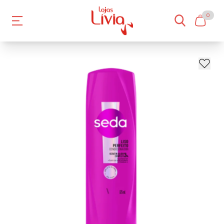
0
- 17%