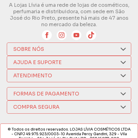
A Lojas Lívia é uma rede de lojas de cosméticos,
perfumaria e distribuidora, com sede em São
José do Rio Preto, presente há mais de 47 anos
no mercado da beleza.
SOBRE NÓS
Quem Somos
AJUDA E SUPORTE
Compra Segura
Nosso Aplicativo
Como Comprar
ATENDIMENTO
Trocas e Devoluções
Nossas Lojas
Fale por WhatsApp
Formas de Pagamento
Política de Privacidade
FORMAS DE PAGAMENTO
Fretes e Entregas
(17) 3209-9595
Fabricantes
sacweb@lojaslivia.com.br
COMPRA SEGURA
Termos de Compra e Venda
© Todos os direitos reservados. LOJAS LÍVIA COSMÉTICOS LTDA
- CNPJ 49.975.923/0003-10 Avenida Percy Gandini, 329 - Vila